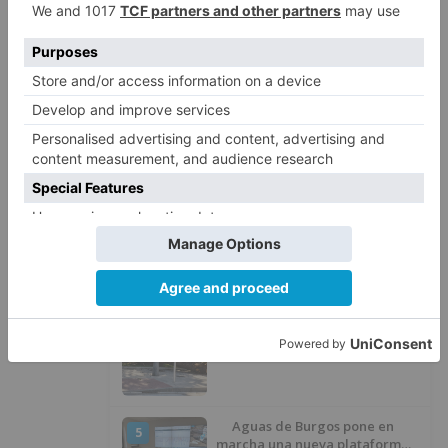
El flamenco contemporáneo de
1
La Flamenkería llega este
domingo a Tórtoles de Esgueva
con 'Escenario Patrimonio'
Lermilla acogerá el 29 de agosto
2
la XXIX Fiesta de la Merindad de
Río Ubierna con tradición,
música y actividades para todos
los públicos
Canicosa de la Sierra se prepara
3
para dos semanas de fiestas con
tradición, deporte y música
Retiran un árbol caído durante
4
la noche en el paseo Sierra de
Atapuerca
Aguas de Burgos pone en
5
marcha una nueva plataforma