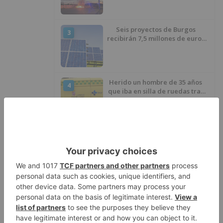
Burgos
Seis proyectos de Burgos
3
recibirán 7,5 millones de euros
para impulsar plantas solares
Herido un hombre de 35 años
4
que iba en silla de ruedas tras
ser atropellado en Burgos
El PSOE advierte de que el
5
Ayuntamiento de Burgos ha
"vaciado la hucha" y depende
del Ministerio para sostener las
inversiones
LO ÚLTIMO