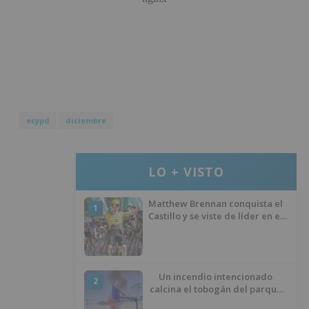
ecypd
diciembre
LO + VISTO
Matthew Brennan conquista el
1
Castillo y se viste de líder en el
estreno de la Vuelta a Burgos
Un incendio intencionado
2
calcina el tobogán del parque
infantil del Barrio del Pilar de