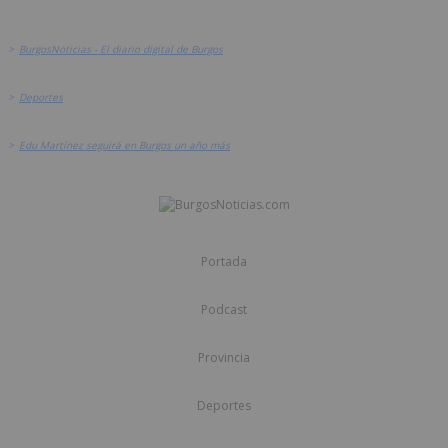
>
BurgosNoticias - El diario digital de Burgos
>
Deportes
>
Edu Martínez seguirá en Burgos un año más
Portada
Podcast
Provincia
Deportes