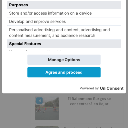
Cuatro líneas de los autobuses
1
urbanos de Burgos cambian su
recorrido por las obras de
asfaltado en la Avenida del
Arlanzón y se reactiva el servicio
al Centro Histórico
Herida una mujer en un
2
accidente en Villarcayo
Más ventajas con el carné 60 CYL
3
El Balonmano Burgos se
4
concentrará en Bejar