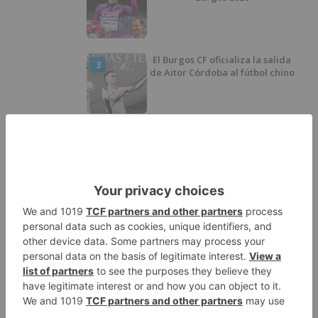
El Burgos CF oficializa la salida
3
de Aitor Córdoba al fútbol chino
SODEBUR pone el broche de oro
4
a la participación de la provincia
de Burgos en FITUR
Fútbol Burgos: Lucas Ricoy
5
finaliza su etapa como
blanquinegro
LO ÚLTIMO