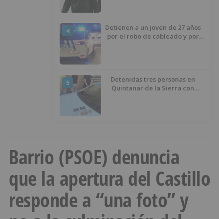
izquierda
Detienen a un joven de 27 años
4
por el robo de cableado y por
atentado contra los agentes
Detenidas tres personas en
5
Quintanar de la Sierra con
hachís, cocaína y marihuana
ocultos en su vehículo
Barrio (PSOE) denuncia
que la apertura del Castillo
responde a “una foto” y