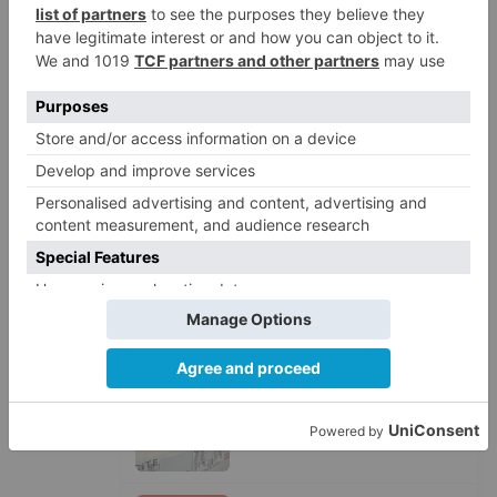
Barrio (PSOE) denuncia que la
1
apertura del Castillo responde a
“una foto” y no a la culminación
del proyecto
El poblado de El Encuentro de
2
Burgos a punto de culminar su
proceso de realojo
Un libro rescata la historia y
3
memoria del pueblo burgalés de
Huérmeces
CCOO Burgos tramita más de 200
4
expedientes de regularización
de inmigrantes