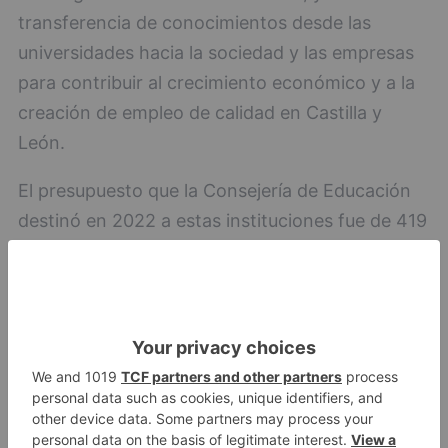
transferencia de conocimientos desde las
universidades hacia la sociedad y las empresas
para contribuir al crecimiento económico y a la
creación de empleo de calidad en Castilla y
León.
El presupuesto que la Consejería de Educación
destinó en 2022 a estas instituciones fue de 419
millones de euros, un 5,9 % más que en 2021.
Educación
UBU
destina
financiación
primer
trimestre
LO + VISTO