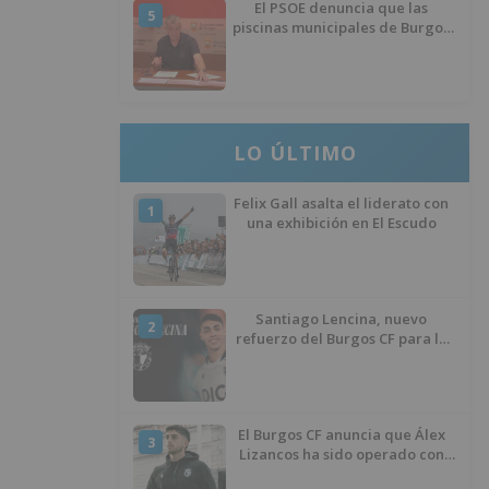
El PSOE denuncia que las
5
piscinas municipales de Burgos
llevan seis meses sin la
desinfección obligatoria contra
plagas
LO ÚLTIMO
Felix Gall asalta el liderato con
1
una exhibición en El Escudo
Santiago Lencina, nuevo
2
refuerzo del Burgos CF para la
temporada 2026/27
El Burgos CF anuncia que Álex
3
Lizancos ha sido operado con
éxito del menisco de su rodilla