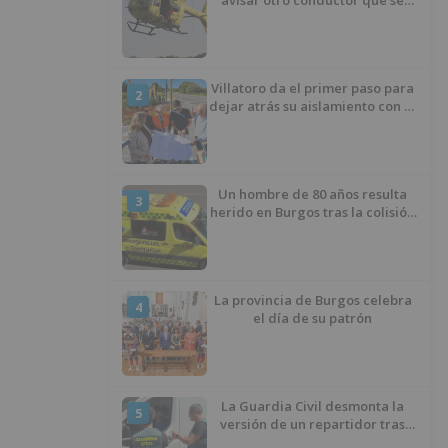
avisar otro conductor que se
había caído de la bicicleta
Villatoro da el primer paso para
2
dejar atrás su aislamiento con el
inicio de la senda peatonal y
ciclista
Un hombre de 80 años resulta
3
herido en Burgos tras la colisión
entre un turismo y un camión
La provincia de Burgos celebra
4
el día de su patrón
La Guardia Civil desmonta la
5
versión de un repartidor tras
desaparecer 3.256 euros