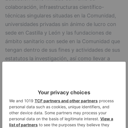
colaboración, infraestructuras científico-
técnicas singulares situadas en la Comunidad,
universidades privadas sin ánimo de lucro con
sede en Castilla y León y las fundaciones de
ámbito sanitario con sede en la Comunidad que
tengan dentro de sus fines y actividades de sus
estatutos la investigación, así como llevar a
cabo su labor a través de personal que
mantenga una vinculación laboral acreditable
con la misma.