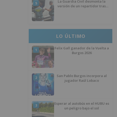
La Guardia Civil desmonta la
5
versión de un repartidor tras
desaparecer 3.256 euros
LO ÚLTIMO
Felix Gall ganador de la Vuelta a
1
Burgos 2026
San Pablo Burgos incorpora al
2
jugador Raúl Lobaco
Esperar al autobús en el HUBU es
3
un peligro bajo el sol