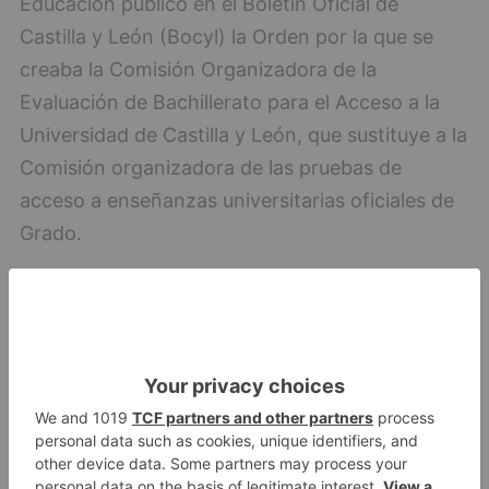
Educación publicó en el Boletín Oficial de
Castilla y León (Bocyl) la Orden por la que se
creaba la Comisión Organizadora de la
Evaluación de Bachillerato para el Acceso a la
Universidad de Castilla y León, que sustituye a la
Comisión organizadora de las pruebas de
acceso a enseñanzas universitarias oficiales de
Grado.
El pasado jueves 2 de febrero, se constituyó
este órgano colegiado, presidido por la directora
general de Universidades e Investigación, Pilar
Garcés, e integrado por el director general de
Política Educativa Escolar, Ángel Miguel Vega;
los rectores -o vicerrectores con competencias
en pruebas de acceso- de cada una de las