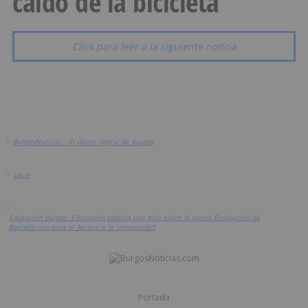
caído de la bicicleta
Click para leer a la siguiente noticia
>
BurgosNoticias - El diario digital de Burgos
>
Local
>
Educación Burgos: Educación publica una guía sobre la nueva Evaluación de
Bachillerato para el Acceso a la Universidad
Portada