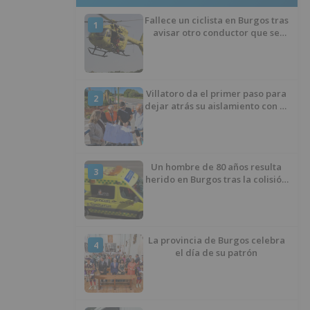
Fallece un ciclista en Burgos tras
1
avisar otro conductor que se
había caído de la bicicleta
Villatoro da el primer paso para
2
dejar atrás su aislamiento con el
inicio de la senda peatonal y
ciclista
Un hombre de 80 años resulta
3
herido en Burgos tras la colisión
entre un turismo y un camión
La provincia de Burgos celebra
4
el día de su patrón