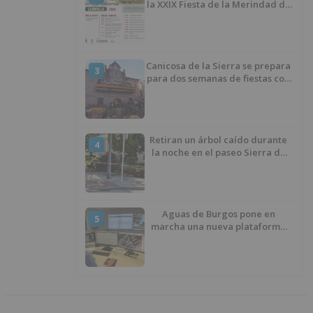
la XXIX Fiesta de la Merindad de
Río Ubierna con tradición,
música y actividades para todos
los públicos
Canicosa de la Sierra se prepara
3
para dos semanas de fiestas con
tradición, deporte y música
Retiran un árbol caído durante
4
la noche en el paseo Sierra de
Atapuerca
Aguas de Burgos pone en
5
marcha una nueva plataforma
digital para reducir las pérdidas
de agua