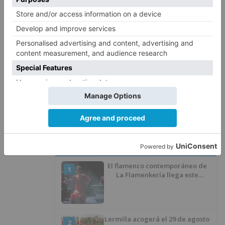
Herido un hombre de 35 años
4
que iba en silla de ruedas tras
ser atropellado en Burgos
El PSOE advierte de que el
5
Ayuntamiento de Burgos ha
"vaciado la hucha" y depende
del Ministerio para sostener las
inversiones
LO ÚLTIMO
El flamenco contemporáneo de
1
La Flamenkería llega este
domingo a Tórtoles de Esgueva
con 'Escenario Patrimonio'
Lermilla acogerá el 29 de agosto
2