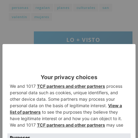
personas
regalan
planes
culturales
san
valentín
mujeres
LO + VISTO
Matthew Brennan conquista el
1
Castillo y se viste de líder en el
estreno de la Vuelta a Burgos
Un incendio intencionado
2
calcina el tobogán del parque
infantil del Barrio del Pilar de
Burgos
Seis proyectos de Burgos
3
recibirán 7,5 millones de euros
para impulsar plantas solares