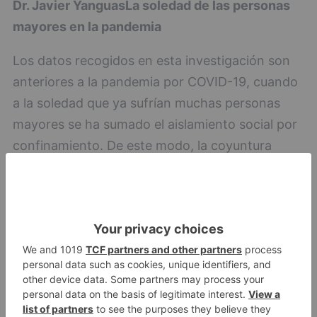
Dr. Javier Yanguas
La soledad de las personas
mayores en la pandemia
Los datos recogidos en esta investigación son
anteriores a la pandemia por COVID-19, cuando
a la soledad que ya sufrían muchas personas
mayores se ha sumado el aislamiento social por
confinamiento. De este modo, la coyuntura
actual ha puesto de relieve la importancia de los
recursos personales para hacer frente al
aislamiento y la soledad en cualquier contexto.
Más allá de la encuesta, durante este período, el
Programa de Personas Mayores de la Fundación
"la Caixa" ha realizado un seguimiento de
personas usuarias de centros de mayores de