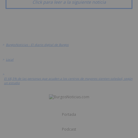
Click para leer a la siguiente noticia
>
BurgosNoticias - El diario digital de Burgos
>
Local
>
El 68,5% de las personas que acuden a los centros de mayores sienten soledad, según
un estudio
Portada
Podcast