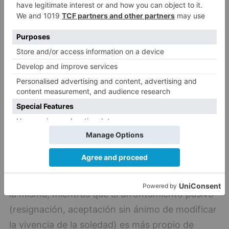
todo el Estado confinadas en sus domicilios
para analizar sus fortalezas. Entre las
conclusiones extraídas de este análisis
cualitativo, cabe destacar que son las personas
con una visión más positiva y proactiva de la
soledad las que han «resistido» mejor este
confinamiento.
Estrategias de afrontamiento de la soledad
El informe concluye que las personas que no
sufren soledad afrontan la vida de manera
proactiva y se han labrado una visión positiva de
la misma; mientras que el afrontamiento pasivo
(resignación, aceptación sin ánimo de modificar
la vivencia de la soledad) es más propio de