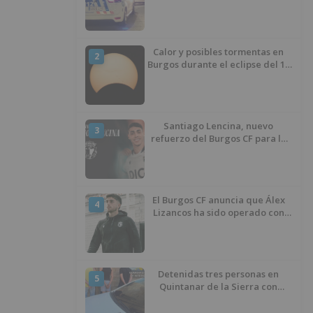
atentado contra los agentes
Calor y posibles tormentas en
2
Burgos durante el eclipse del 12
de agosto
Santiago Lencina, nuevo
3
refuerzo del Burgos CF para la
temporada 2026/27
El Burgos CF anuncia que Álex
4
Lizancos ha sido operado con
éxito del menisco de su rodilla
izquierda
Detenidas tres personas en
5
Quintanar de la Sierra con
hachís, cocaína y marihuana
ocultos en su vehículo