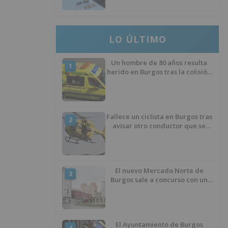
LO ÚLTIMO
Un hombre de 80 años resulta
1
herido en Burgos tras la colisión
entre un turismo y un camión
Fallece un ciclista en Burgos tras
2
avisar otro conductor que se
había caído de la bicicleta
El nuevo Mercado Norte de
3
Burgos sale a concurso con un
presupuesto de 21,7 millones
El Ayuntamiento de Burgos
4