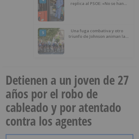
replica al PSOE: «No se han
interrumpido» las
desinfecciones municipales
Una fuga combativa y otro
5
triunfo de Johnson animan la
penúltima jornada de la Vuelta a
Burgos
Detienen a un joven de 27
años por el robo de
cableado y por atentado
contra los agentes