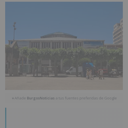
Añade
BurgosNoticias
a tus fuentes preferidas de Google
★