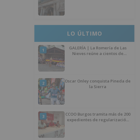
"vaciado la hucha" y depende
del Ministerio para sostener las
inversiones
LO ÚLTIMO
GALERÍA | La Romería de Las
1
Nieves reúne a cientos de
personas en Las Machorras
Oscar Onley conquista Pineda de
2
la Sierra
CCOO Burgos tramita más de 200
3
expedientes de regularización
de inmigrantes