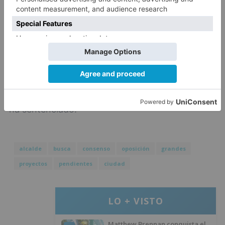
En cuanto a la futura remodelación de la calle
Vitoria, el alcalde ha adelantado que el Equipo
de Gobierno dejará el trabajo hecho para la
próxima legislatura con la intención de aprobar
el proyecto antes de acabar el año. "Este Equipo
de Gobierno no ha renunciado a la calle Vitoria",
ha sentenciado.
alcalde
busca
consenso
oposición
grandes
proyectos
pendientes
ciudad
LO + VISTO
Matthew Brennan conquista el