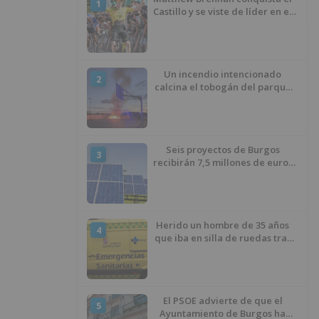
1
Castillo y se viste de líder en el
estreno de la Vuelta a Burgos
Un incendio intencionado
2
calcina el tobogán del parque
infantil del Barrio del Pilar de
Burgos
Seis proyectos de Burgos
3
recibirán 7,5 millones de euros
para impulsar plantas solares
Herido un hombre de 35 años
4
que iba en silla de ruedas tras
ser atropellado en Burgos
El PSOE advierte de que el
5
Ayuntamiento de Burgos ha