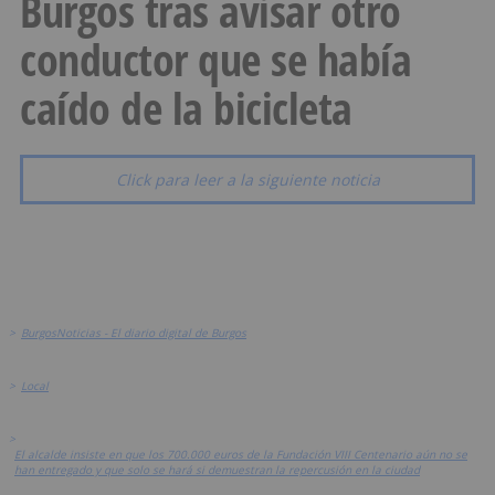
Burgos tras avisar otro
conductor que se había
caído de la bicicleta
Click para leer a la siguiente noticia
>
BurgosNoticias - El diario digital de Burgos
>
Local
>
El alcalde insiste en que los 700.000 euros de la Fundación VIII Centenario aún no se
han entregado y que solo se hará si demuestran la repercusión en la ciudad