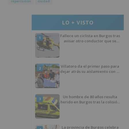
repercusión
ciudad
LO + VISTO
Fallece un ciclista en Burgos tras
1
avisar otro conductor que se
había caído de la bicicleta
Villatoro da el primer paso para
2
dejar atrás su aislamiento con el
inicio de la senda peatonal y
ciclista
Un hombre de 80 años resulta
3
herido en Burgos tras la colisión
entre un turismo y un camión
La provincia de Burgos celebra