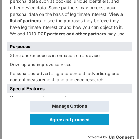
proyecto de ciudad como este.
Carolina Blasco
Jorge Berzosa
De ellos ha comentado que deberían saber
cómo se tramitan los contratos en el
Ayuntamiento de Burgos, en los que sí se
permite la omisión de la fase interventora
porque el ejercicio presupuestario está en su
fase final.
Ha lamentado que se esté echando "tinta de
calamar" a un proyecto que ya han embarrado
desde el PP.
El Ayuntamiento podría acudir a la vía legal