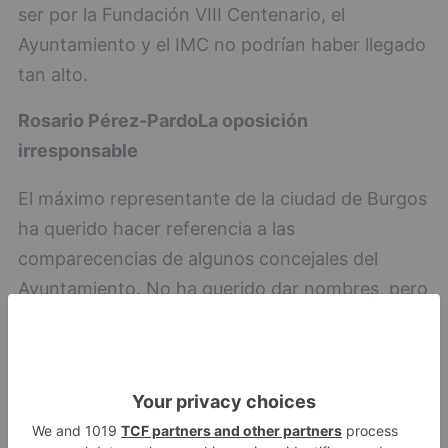
ser por la Fundación VIII Centenario, el
Ayuntamiento y el IMC no podrían haber llegado
tan alto.
Rosario Pérez-Pardo
La oposición
irresponsable
El máximo representante de la ciudad de Burgos
ha querido hacer referencia a las
comparecencias de algunos concejales del
Ayuntamiento. No ha querido dar nombres, pero
todo apunta a que se refiere a
Carolina Blasco
y
Jorge Berzosa
, ya que ha asegurado que dos
ediles del grupo mayoritario de la oposición han
actuado de manera irresponsable al interpretar
el expediente filtrado, lastrando con ello un