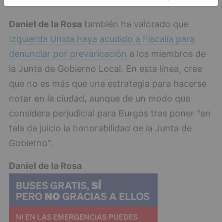
contra IU
Daniel de la Rosa
también ha valorado que
Izquierda Unida haya acudido a Fiscalía para
denunciar por prevaricación
a los miembros de
la Junta de Gobierno Local. En esta línea, cree
que no es más que una estrategia para hacerse
notar en la ciudad, aunque de un modo que
considera perjudicial para Burgos tras poner "en
tela de juicio la honorabilidad de la Junta de
Gobierno".
Daniel de la Rosa