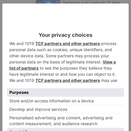
Detienen a un joven de 27 años
1
por el robo de cableado y por
atentado contra los agentes
Calor y posibles tormentas en
2
Burgos durante el eclipse del 12
de agosto
Santiago Lencina, nuevo
3
refuerzo del Burgos CF para la
temporada 2026/27
El Burgos CF anuncia que Álex
4
Lizancos ha sido operado con
éxito del menisco de su rodilla
izquierda
Detenidas tres personas en
5