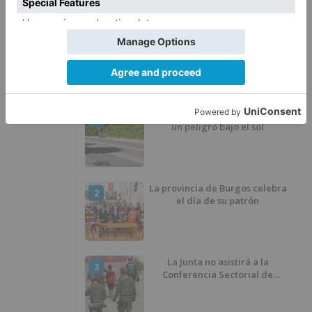
Quintanar de la Sierra con
hachís, cocaína y marihuana
ocultos en su vehículo
LO ÚLTIMO
Esperar al autobús en el HUBU es
1
un peligro bajo el sol
La provincia de Burgos celebra
2
el día de su patrón
La Junta no asistirá a la
3
Conferencia Sectorial de
Infancia y pide el retorno de los
menores a Marruecos desde