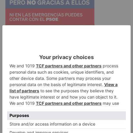
Ya se dan por concluidas las Capillas de
Condestables, Santa Ana, La Visitación, La
Presentación y La Natividad. Quedaría por iniciar
el área de Economía, pero estos trabajos los van
a posponer.