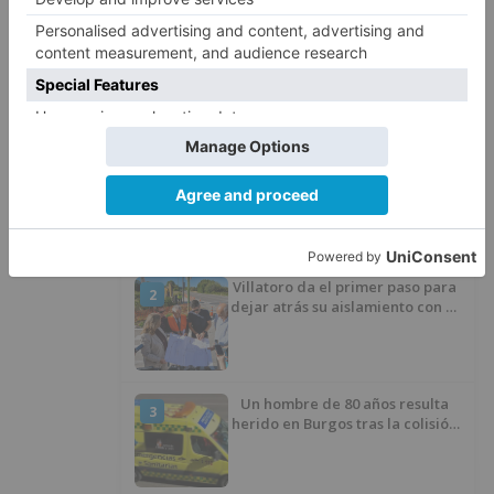
archivo
catedral
catalogados
documentos
fecha
marca
próximo
objetivo
capilla
santiago
LO + VISTO
Fallece un ciclista en Burgos tras
1
avisar otro conductor que se
había caído de la bicicleta
Villatoro da el primer paso para
2
dejar atrás su aislamiento con el
inicio de la senda peatonal y
ciclista
Un hombre de 80 años resulta
3
herido en Burgos tras la colisión
entre un turismo y un camión