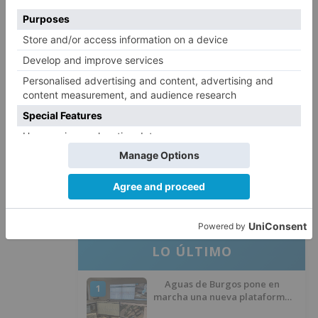
Seis proyectos de Burgos
3
recibirán 7,5 millones de euros
para impulsar plantas solares
Herido un hombre de 35 años
4
que iba en silla de ruedas tras
ser atropellado en Burgos
El PSOE advierte de que el
5
Ayuntamiento de Burgos ha
"vaciado la hucha" y depende
del Ministerio para sostener las
inversiones
LO ÚLTIMO
Aguas de Burgos pone en
1
marcha una nueva plataforma
digital para reducir las pérdidas