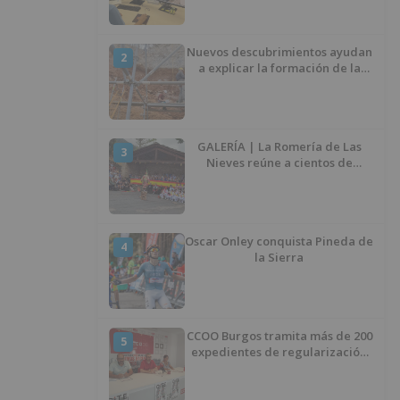
de agua
Nuevos descubrimientos ayudan
2
a explicar la formación de la
Sima del Elefante en Atapuerca
(Burgos)
GALERÍA | La Romería de Las
3
Nieves reúne a cientos de
personas en Las Machorras
Oscar Onley conquista Pineda de
4
la Sierra
CCOO Burgos tramita más de 200
5
expedientes de regularización
de inmigrantes