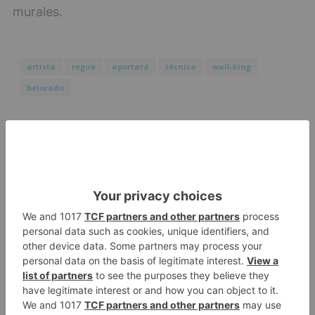
murales.
artista
regue
aportará
técnica
wall-king
belorado
LO + VISTO
Matthew Brennan conquista el
1
Castillo y se viste de líder en el
estreno de la Vuelta a Burgos
Un incendio intencionado
2
calcina el tobogán del parque
infantil del Barrio del Pilar de
Burgos