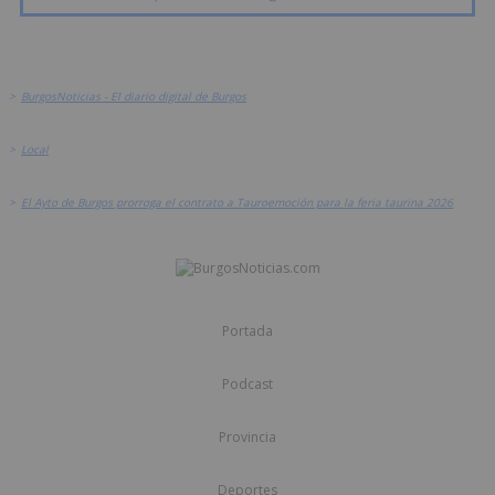
>
BurgosNoticias - El diario digital de Burgos
>
Local
>
El Ayto de Burgos prorroga el contrato a Tauroemoción para la feria taurina 2026
Portada
Podcast
Provincia
Deportes