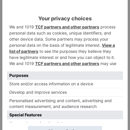
El poblado de El Encuentro de
2
Burgos a punto de culminar su
proceso de realojo
Un libro rescata la historia y
3
memoria del pueblo burgalés de
Huérmeces
CCOO Burgos tramita más de 200
4
expedientes de regularización
de inmigrantes
El PSOE denuncia que las
5
piscinas municipales de Burgos
llevan seis meses sin la
desinfección obligatoria contra
plagas