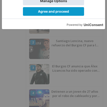
LO ÚLTIMO
Felix Gall asalta el liderato con
1
una exhibición en El Escudo
Santiago Lencina, nuevo
2
refuerzo del Burgos CF para la
temporada 2026/27
El Burgos CF anuncia que Álex
3
Lizancos ha sido operado con
éxito del menisco de su rodilla
izquierda
Detienen a un joven de 27 años
4
por el robo de cableado y por
atentado contra los agentes