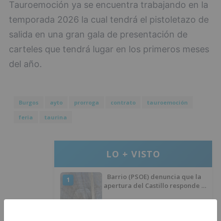
Tauroemoción ya se encuentra trabajando en la
temporada 2026 la cual tendrá el pistoletazo de
salida en una gran gala de presentación de
carteles que tendrá lugar en los primeros meses
del año.
Burgos
ayto
prorroga
contrato
tauroemoción
feria
taurina
LO + VISTO
Barrio (PSOE) denuncia que la
1
apertura del Castillo responde a
“una foto” y no a la culminación
del proyecto