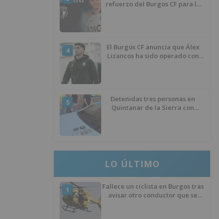
refuerzo del Burgos CF para la
temporada 2026/27
El Burgos CF anuncia que Álex
4
Lizancos ha sido operado con
éxito del menisco de su rodilla
izquierda
Detenidas tres personas en
5
Quintanar de la Sierra con
hachís, cocaína y marihuana
ocultos en su vehículo
LO ÚLTIMO
Fallece un ciclista en Burgos tras
1
avisar otro conductor que se
había caído de la bicicleta