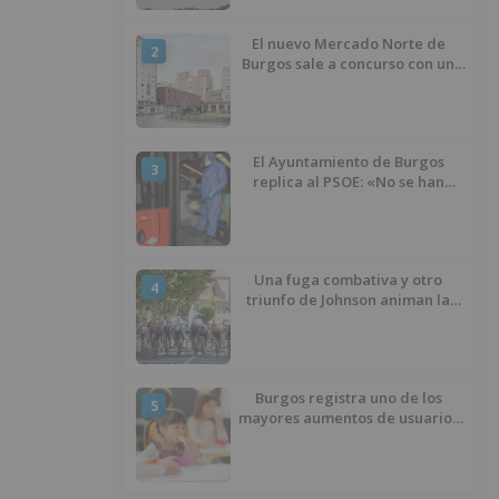
El nuevo Mercado Norte de
2
Burgos sale a concurso con un
presupuesto de 21,7 millones
El Ayuntamiento de Burgos
3
replica al PSOE: «No se han
interrumpido» las
desinfecciones municipales
Una fuga combativa y otro
4
triunfo de Johnson animan la
penúltima jornada de la Vuelta a
Burgos
Burgos registra uno de los
5
mayores aumentos de usuarios
de ‘Conciliamos Verano’, con
1.267 niños