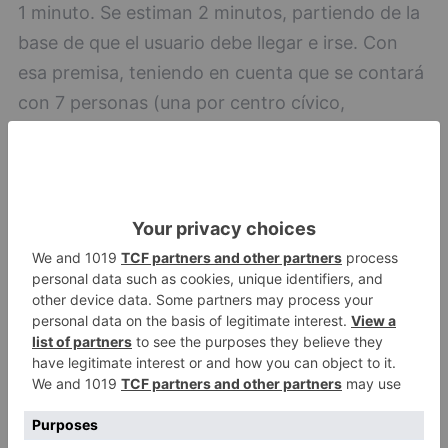
1 minuto. Se estiman 2 minutos, partiendo de la
base de que el usuario debe llegar e irse. Con
esa premisa, teniendo en cuenta que se contará
con 7 personas (una por centro cívico,
trabajando 7 horas, en jornadas de 9 a 13 h. y de
16:30 a 19:30 h), en 3 meses se podrá realizar el
traspaso de 100.000 tarjetas (que son las
100.000 tarjetas bonobur activas con las que se
contaría en el sistema).
En cuanto a las condiciones de trabajo, todos
los trabajadores cuentan y contarán con su
protección individual y con la protección
colectiva (pantallas), tanto en las oficinas de
Virgen del Manzano (que se desinfectan a