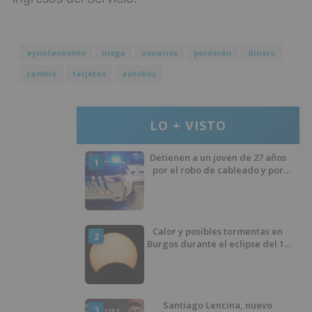
ayuntamiento
niega
usuarios
perderán
dinero
cambio
tarjetas
autobús
LO + VISTO
Detienen a un joven de 27 años
1
por el robo de cableado y por
atentado contra los agentes
Calor y posibles tormentas en
2
Burgos durante el eclipse del 12
de agosto
Santiago Lencina, nuevo
3