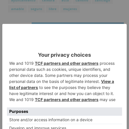
ayuntamiento
celebra
acto
camino
santiago
amable
seguro
libre
mujeres
LO + VISTO
Detienen a un joven de 27 años
1
por el robo de cableado y por
atentado contra los agentes
Calor y posibles tormentas en
2
Burgos durante el eclipse del 12
de agosto
Santiago Lencina, nuevo
3
refuerzo del Burgos CF para la
temporada 2026/27