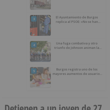
presupuesto de 21,7 millones
El Ayuntamiento de Burgos
3
replica al PSOE: «No se han
interrumpido» las
desinfecciones municipales
Una fuga combativa y otro
4
triunfo de Johnson animan la
penúltima jornada de la Vuelta a
Burgos
Burgos registra uno de los
5
mayores aumentos de usuarios
de ‘Conciliamos Verano’, con
1.267 niños
Detienen a un joven de 27