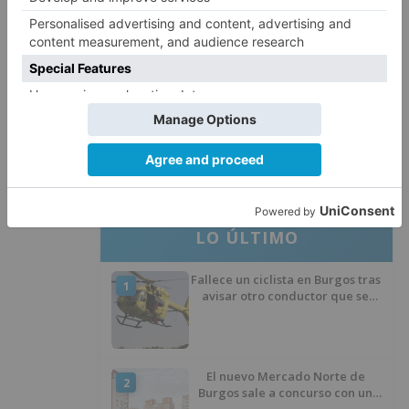
El Burgos CF anuncia que Álex
4
Lizancos ha sido operado con
éxito del menisco de su rodilla
izquierda
Detenidas tres personas en
5
Quintanar de la Sierra con
hachís, cocaína y marihuana
ocultos en su vehículo
LO ÚLTIMO
Fallece un ciclista en Burgos tras
1
avisar otro conductor que se
había caído de la bicicleta
El nuevo Mercado Norte de
2
Burgos sale a concurso con un