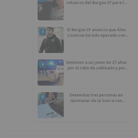
refuerzo del Burgos CF para la
temporada 2026/27
El Burgos CF anuncia que Álex
3
Lizancos ha sido operado con
éxito del menisco de su rodilla
izquierda
Detienen a un joven de 27 años
4
por el robo de cableado y por
atentado contra los agentes
Detenidas tres personas en
5
Quintanar de la Sierra con
hachís, cocaína y marihuana
ocultos en su vehículo