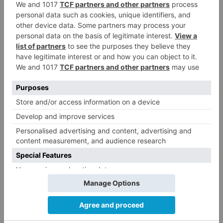
Ahora, con la colaboración de varios colectivos
sociales interesados igualmente en esta materia,
se ha organizado una jornada de trabajo que
profundizará en el conocimiento de los ODS y su
implementación en el ámbito local. Para ello,
asistirá a este primer encuentro Federico
Buyolo, Director General de la Oficina de la Alta
Comisionada del Gobierno de España para la
Agenda 2030.
Burgos
Desarrollo
ayuntamiento
aborda