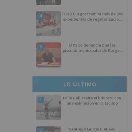
CCOO Burgos tramita más de 200
4
expedientes de regularización
de inmigrantes
El PSOE denuncia que las
5
piscinas municipales de Burgos
llevan seis meses sin la
desinfección obligatoria contra
plagas
LO ÚLTIMO
Felix Gall asalta el liderato con
1
una exhibición en El Escudo
Santiago Lencina, nuevo
2