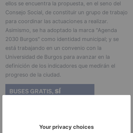
ellos se encuentra la propuesta, en el seno del
Consejo Social, de constituir un grupo de trabajo
para coordinar las actuaciones a realizar.
Asimismo, se ha adoptado la marca "Agenda
2030 Burgos" como identidad municipal; y se
está trabajando en un convenio con la
Universidad de Burgos para avanzar en la
definición de los indicadores que medirán el
progreso de la ciudad.