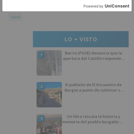
implementación
objetivos
sostenible
ámbito
local
LO + VISTO
Barrio (PSOE) denuncia que la
1
apertura del Castillo responde a
“una foto” y no a la culminación
del proyecto
El poblado de El Encuentro de
2
Burgos a punto de culminar su
proceso de realojo
Un libro rescata la historia y
3
memoria del pueblo burgalés de
Huérmeces