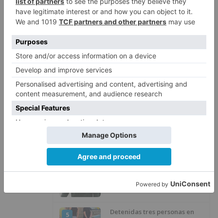
Detienen a un joven de 27 años
1
por el robo de cableado y por
atentado contra los agentes
Calor y posibles tormentas en
2
Burgos durante el eclipse del 12
de agosto
Santiago Lencina, nuevo
3
refuerzo del Burgos CF para la
temporada 2026/27
El Burgos CF anuncia que Álex
4
Lizancos ha sido operado con
éxito del menisco de su rodilla
izquierda
Detenidas tres personas en
5