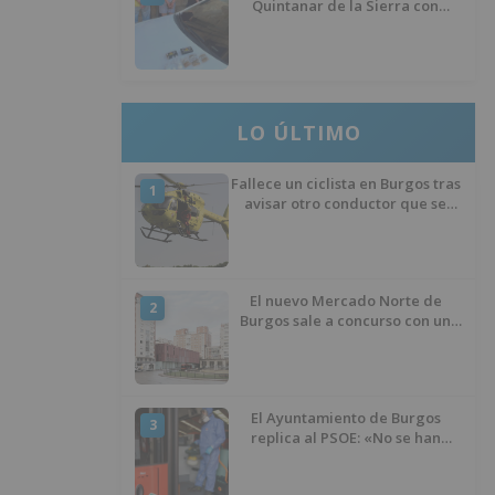
Quintanar de la Sierra con
hachís, cocaína y marihuana
ocultos en su vehículo
LO ÚLTIMO
Fallece un ciclista en Burgos tras
1
avisar otro conductor que se
había caído de la bicicleta
El nuevo Mercado Norte de
2
Burgos sale a concurso con un
presupuesto de 21,7 millones
El Ayuntamiento de Burgos
3
replica al PSOE: «No se han
interrumpido» las
desinfecciones municipales