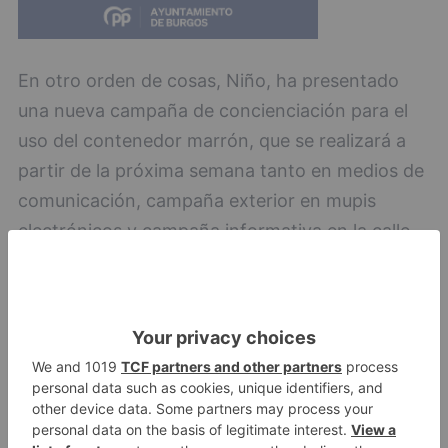
En otro orden de cosas, Niño, ha presentado
una nueva campaña de concienciación para el
uso del contenedor marrón, que se realizará a
partir de la próxima semana tanto en medios de
comunicación, campaña exterior en mupis
electrónicos y campaña informativa en la calle.
Burgos
ayuntamiento
desmiente
acusaciones
incineradora
cortes
LO + VISTO