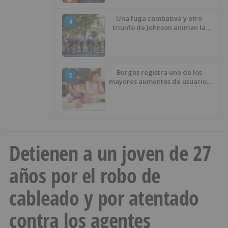
Una fuga combativa y otro
4
triunfo de Johnson animan la
penúltima jornada de la Vuelta a
Burgos
Burgos registra uno de los
5
mayores aumentos de usuarios
de ‘Conciliamos Verano’, con
1.267 niños
Detienen a un joven de 27
años por el robo de
cableado y por atentado
contra los agentes