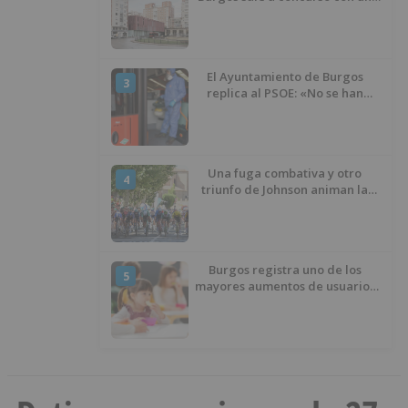
presupuesto de 21,7 millones
El Ayuntamiento de Burgos
3
replica al PSOE: «No se han
interrumpido» las
desinfecciones municipales
Una fuga combativa y otro
4
triunfo de Johnson animan la
penúltima jornada de la Vuelta a
Burgos
Burgos registra uno de los
5
mayores aumentos de usuarios
de ‘Conciliamos Verano’, con
1.267 niños