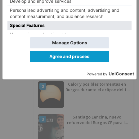
Burgos
ayuntamiento
recibe
quejas
sugerencias
último
trimestre
LO + VISTO
Detienen a un joven de 27 años
1
por el robo de cableado y por
atentado contra los agentes
Calor y posibles tormentas en
2
Burgos durante el eclipse del 12
de agosto
Santiago Lencina, nuevo
3
refuerzo del Burgos CF para la
temporada 2026/27