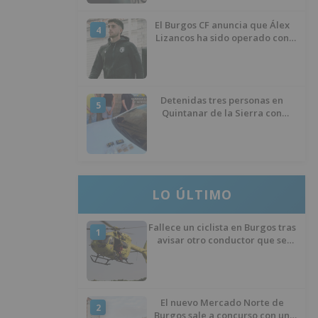
El Burgos CF anuncia que Álex
4
Lizancos ha sido operado con
éxito del menisco de su rodilla
izquierda
Detenidas tres personas en
5
Quintanar de la Sierra con
hachís, cocaína y marihuana
ocultos en su vehículo
LO ÚLTIMO
Fallece un ciclista en Burgos tras
1
avisar otro conductor que se
había caído de la bicicleta
El nuevo Mercado Norte de
2
Burgos sale a concurso con un