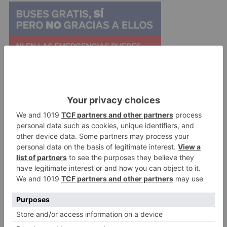
En este sentido, ha destacado que se ha pasado
del 75 al 80% de respuestas contestadas y que
tan sólo un 14,26% se han quedado sin
contestar.