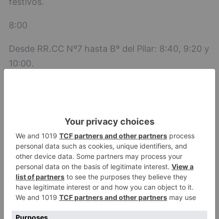
festivos.
8:00
Desde RR.CC Nº7 hasta Bº del Pilar: 8:40, 9:20 y
10:00.
De 10:20 a 21:00 cada 80 minutos.
22:20 hasta Pl. España.
LÍNEA 8: Villafría ? Gran Teatro
Salidas de Gran Teatro, de lunes a viernes:
De 6:30 a 21:30 cada 30 minutos.
Salidas de Villafría, de lunes a viernes: