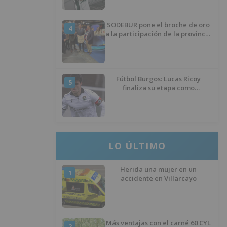
SODEBUR pone el broche de oro
4
a la participación de la provincia
de Burgos en FITUR
Fútbol Burgos: Lucas Ricoy
5
finaliza su etapa como
blanquinegro
LO ÚLTIMO
Herida una mujer en un
1
accidente en Villarcayo
Más ventajas con el carné 60 CYL
2