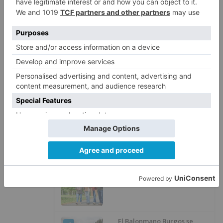
LO ÚLTIMO
Cuatro líneas de los autobuses
1
urbanos de Burgos cambian su
recorrido por las obras de
asfaltado en la Avenida del
Arlanzón y se reactiva el servicio
al Centro Histórico
Herida una mujer en un
2
accidente en Villarcayo
Más ventajas con el carné 60 CYL
3
El Balonmano Burgos se