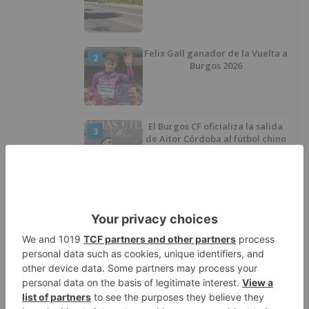
Felix Gall ganador de la Vuelta a
2
Burgos 2026
El Burgos CF oficializa la salida
3
de Aitor Córdoba al fútbol chino
SODEBUR pone el broche de oro
4
a la participación de la provincia
de Burgos en FITUR
Fútbol Burgos: Lucas Ricoy
5
finaliza su etapa como
blanquinegro