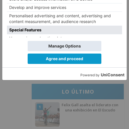
Huérmeces
CCOO Burgos tramita más de 200
4
expedientes de regularización
de inmigrantes
El PSOE denuncia que las
5
piscinas municipales de Burgos
llevan seis meses sin la
desinfección obligatoria contra
plagas
LO ÚLTIMO
Felix Gall asalta el liderato con
1
una exhibición en El Escudo