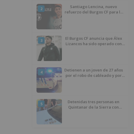
Santiago Lencina, nuevo
2
refuerzo del Burgos CF para la
temporada 2026/27
El Burgos CF anuncia que Álex
3
Lizancos ha sido operado con
éxito del menisco de su rodilla
izquierda
Detienen a un joven de 27 años
4
por el robo de cableado y por
atentado contra los agentes
Detenidas tres personas en
5
Quintanar de la Sierra con
hachís, cocaína y marihuana
ocultos en su vehículo