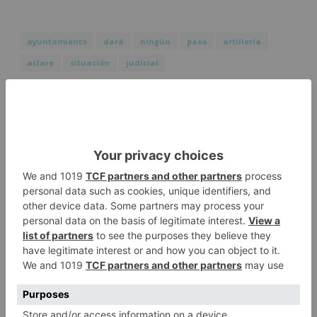
ayuntamiento
dará
ningún
paso
artillería
aclare
situación
judicial
LO + VISTO
Barrio (PSOE) denuncia que la
1
apertura del Castillo responde a
“una foto” y no a la culminación
del proyecto
El poblado de El Encuentro de
2
Burgos a punto de culminar su
proceso de realojo
Un libro rescata la historia y
3
memoria del pueblo burgalés de