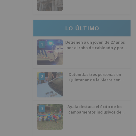
del Ministerio para sostener las
inversiones
LO ÚLTIMO
Detienen a un joven de 27 años
1
por el robo de cableado y por
atentado contra los agentes
Detenidas tres personas en
2
Quintanar de la Sierra con
hachís, cocaína y marihuana
ocultos en su vehículo
Ayala destaca el éxito de los
3
campamentos inclusivos de
ASPANIAS tras completar todas
las plazas