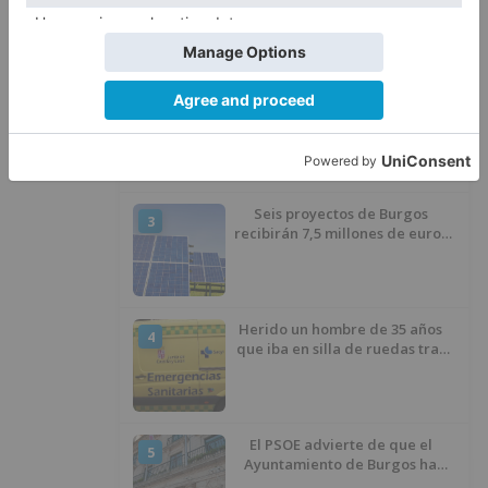
Castillo y se viste de líder en el
estreno de la Vuelta a Burgos
Un incendio intencionado
2
calcina el tobogán del parque
infantil del Barrio del Pilar de
Burgos
Seis proyectos de Burgos
3
recibirán 7,5 millones de euros
para impulsar plantas solares
Herido un hombre de 35 años
4
que iba en silla de ruedas tras
ser atropellado en Burgos
El PSOE advierte de que el
5
Ayuntamiento de Burgos ha
"vaciado la hucha" y depende