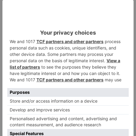
Los juguetes que no se intercambien esa jornada
se destinarán a varias ONG'S. Además, el
Ayuntamiento ha organizado otras actividades
como Visitas al bosque de Villafría y los Paseos
por el Cinturón y el Humedal de Fuentes
Blancas.
ayuntamiento
une
actos
celebrar
día
mundial
reciclaje
LO + VISTO
Matthew Brennan conquista el
1