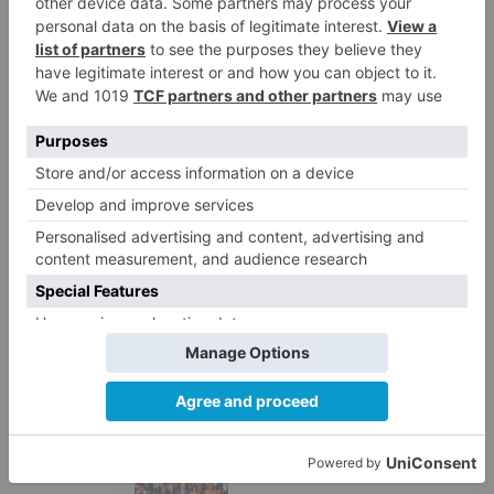
LO + VISTO
Fallece un ciclista en Burgos tras
1
avisar otro conductor que se
había caído de la bicicleta
Villatoro da el primer paso para
2
dejar atrás su aislamiento con el
inicio de la senda peatonal y
ciclista
Un hombre de 80 años resulta
3
herido en Burgos tras la colisión
entre un turismo y un camión
La provincia de Burgos celebra
4
el día de su patrón