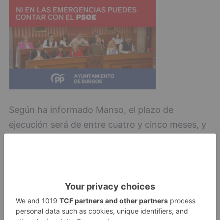
Según ha informado Manso, el plazo de
ejecución será de entre cuatro y cinco meses, y
contará con una inversión de 1,5 millones de
euros.
barrio
villatoro
contará
conexión
peatonal
septiembre