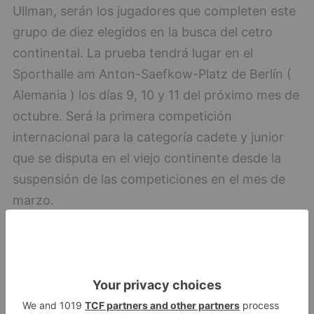
Ullman, serán los jugadores que completen este
grupo de diez elegidos en la busca del cetro
continental. La prueba tendrá lugar en el
Sporthalle am Anton-Saefkow-Platz de Berlín (
Alemania ) los días 9, 10 y 11 del próximo mes de
octubre. Será la primera competición
internacional para la categoría cadete y junior
que se disputa en el viejo continente desde la
suspensión de las competiciones en el mes de
marzo.
burgalés
daniel
berzosa
clasificado
top
europeo
berlín