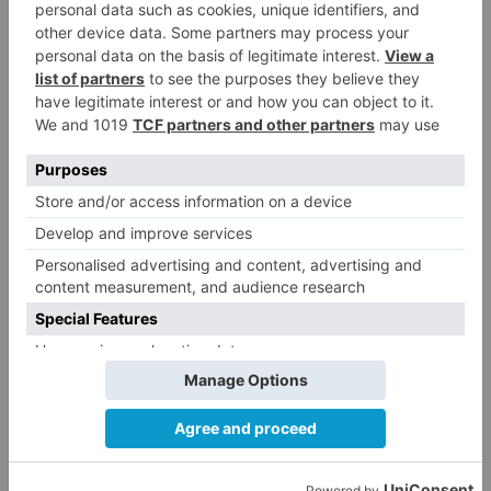
Clasificacion Segunda División LaLiga
Hypermotion
Clasificacion Nacional ACB Liga
ENDESA
LO + VISTO
Fallece un ciclista en Burgos tras
1
avisar otro conductor que se
había caído de la bicicleta
Villatoro da el primer paso para
2
dejar atrás su aislamiento con el
inicio de la senda peatonal y
ciclista
Un hombre de 80 años resulta
3
herido en Burgos tras la colisión
entre un turismo y un camión