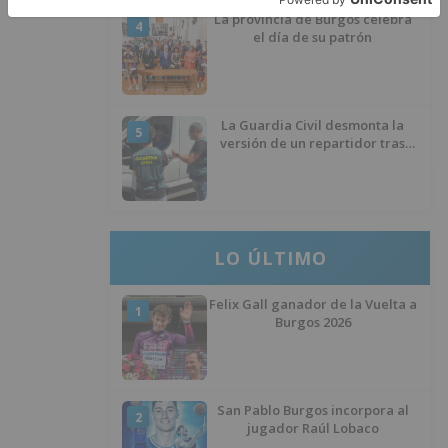
La provincia de Burgos celebra
4
el día de su patrón
La Guardia Civil desmonta la
5
versión de un repartidor tras
desaparecer 3.256 euros
LO ÚLTIMO
Felix Gall ganador de la Vuelta a
1
Burgos 2026
San Pablo Burgos incorpora al
2
jugador Raúl Lobaco