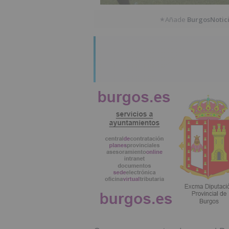
Añade
BurgosNotic
★