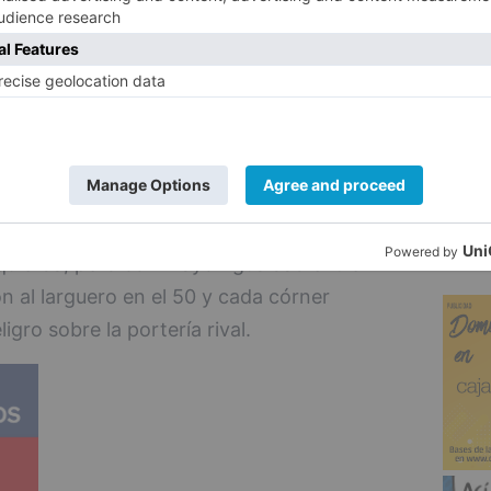
el 44, Mencía le puso un balón raso en el
se topó con los guantes de la arquera
utos, el sol se resistía a perderse la
5
ntaba como en la primera. Tras varios
sista, la segunda parte se redujo en
 de internadas de Irene, el juego se
quierda, pero con mayor igualdad entre
al larguero en el 50 y cada córner
gro sobre la portería rival.