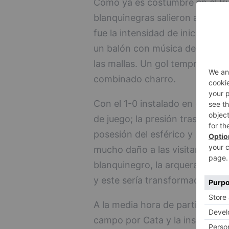
Como ya es costumbre en el Bu
blanquinegras salieron al verde
fue la intensidad de inicio, que 
un balón con música de Mery i
las mallas. Un gol tempranero q
combinado charro.
Con el 1-0 instalado en el lumi
de juego; la presión tras pérdi
posesión del esférico y las co
mucho daño a las visitantes. Fr
blanquinegro, la arquera come
y este sería transformado por 
A la media hora de partido, una
campo por Cata y la insular ge