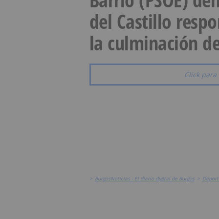
del Castillo resp
la culminación de
Click para 
>
BurgosNoticias - El diario digital de Burgos
>
Deport