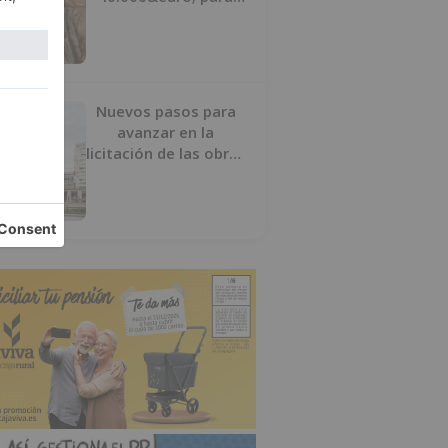
salvar su retablo
Nuevos pasos para
avanzar en la
licitación de las obras
del nuevo Mercado
Norte