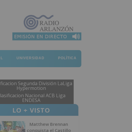
AL
UNIVERSIDAD
POLÍTICA
ificacion Segunda División LaLiga
Hypermotion
lasificacion Nacional ACB Liga
ENDESA
LO + VISTO
Matthew Brennan
conquista el Castillo