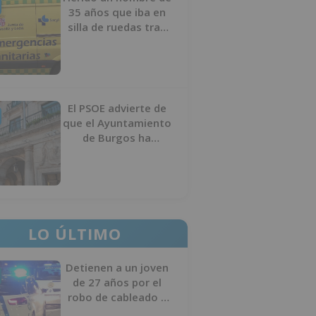
35 años que iba en
silla de ruedas tras
ser atropellado en
Burgos
El PSOE advierte de
que el Ayuntamiento
de Burgos ha
"vaciado la hucha" y
depende del
Ministerio para
sostener las
inversiones
LO ÚLTIMO
Detienen a un joven
de 27 años por el
robo de cableado y
por atentado contra