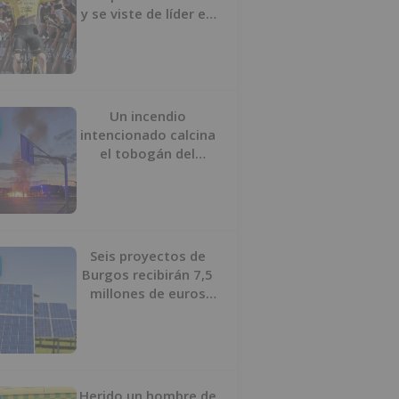
y se viste de líder en
el estreno de la
Vuelta a Burgos
Un incendio
intencionado calcina
el tobogán del
parque infantil del
Barrio del Pilar de
Burgos
Seis proyectos de
Burgos recibirán 7,5
millones de euros
para impulsar plantas
solares
Herido un hombre de