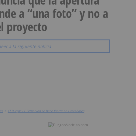
onde a “una foto” y no a
l proyecto
leer a la siguiente noticia
es
>
El Burgos CF Femenino se hace fuerte en Castañares