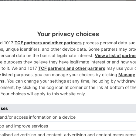
rgos CF de Tania Güemes, las
 con presión alta y volcadas en ataque. Tal
tan solo cinco minutos tras el pitido inicial,
ba ser cabeceado por Mencía al fondo de
2
ue, sin duda, pilló desprevenido al
noso, el BCF se sentía cómodo en el terreno
da conseguía recuperar muy rápido la
3
ntinuas carreras por banda derecha hacían
uto de los minutos de claro dominio
tió penalti sobre Mery en un mano a mano
Alejandra Moreno en el minuto 21, 2-0.
s molestias obligaron a Claudia a dejar el
4
neró mucho peligro en los minutos