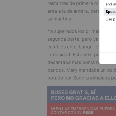
restantes de primera mitad. En 
área a la delantera, pero esta 
salmantina.
Ya superados los primeros 45 min
segunda parte, pero ya no cale
cambios en el banquillo burgale
intensidad. Esta vez, por medio
decantaba más por la banda iz
bandos. Mery mandaba un balón 
botado por Sandra exhalaba peli