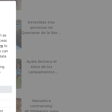
los agentes
Detenidas tres
personas en
Quintanar de la Sierra
con hachís, cocaína y
marihuana ocultos en
su vehículo
Ayala destaca el
éxito de los
campamentos
inclusivos de
ASPANIAS tras
completar todas las
plazas
Mazuela a
contrarreloj:
40.000&euro; para