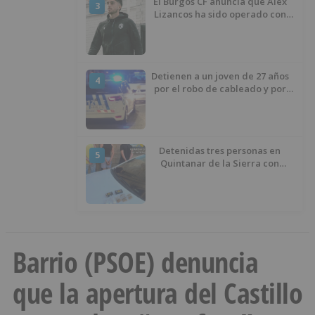
El Burgos CF anuncia que Álex
3
Lizancos ha sido operado con
éxito del menisco de su rodilla
izquierda
Detienen a un joven de 27 años
4
por el robo de cableado y por
atentado contra los agentes
Detenidas tres personas en
5
Quintanar de la Sierra con
hachís, cocaína y marihuana
ocultos en su vehículo
Barrio (PSOE) denuncia
que la apertura del Castillo