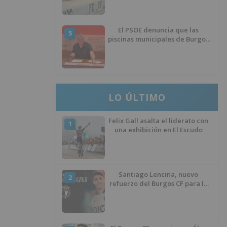
El PSOE denuncia que las
5
piscinas municipales de Burgos
llevan seis meses sin la
desinfección obligatoria contra
plagas
LO ÚLTIMO
Felix Gall asalta el liderato con
1
una exhibición en El Escudo
Santiago Lencina, nuevo
2
refuerzo del Burgos CF para la
temporada 2026/27