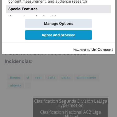
Incidencias:
Final regional de la Copa
Federación disputado en el Estadio
Muncipal El Plantío ante unos 1.300
espectadores.
Incidencias:
Final regional de la Copa
Federación disputado en el Estadio Muncipal El
Plantío ante unos 1.300 espectadores.
Incidencias:
Burgos
cf
real
ávila
dejan
eliminatoria
abierta
-
Clasificacion Segunda División LaLiga
Hypermotion
Clasificacion Nacional ACB Liga
ENDESA