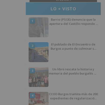
LO + VISTO
Barrio (PSOE) denuncia que la
1
apertura del Castillo responde a
“una foto” y no a la culminación
del proyecto
El poblado de El Encuentro de
2
Burgos a punto de culminar su
proceso de realojo
Un libro rescata la historia y
3
memoria del pueblo burgalés de
Huérmeces
CCOO Burgos tramita más de 200
4
expedientes de regularización
de inmigrantes