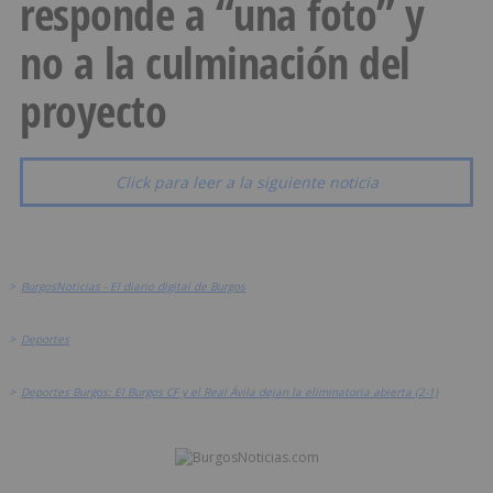
responde a “una foto” y
no a la culminación del
proyecto
Click para leer a la siguiente noticia
>
BurgosNoticias - El diario digital de Burgos
>
Deportes
>
Deportes Burgos: El Burgos CF y el Real Ávila dejan la eliminatoria abierta (2-1)