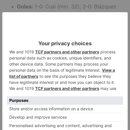
Goles:
1-0: Cusi (min. 32); 2-0: Blázquez
(min. 60); 2-1: Isma (min. 76).
Goles:
1-0: Cusi (min. 32); 2-0: Blázquez
(min. 60); 2-1: Isma (min. 76).
Goles:
Árbitro:
Calleja Castrillo (Colegio de Castilla
y León) amonestó con cartulina amarilla a
Isma (min. 18) por parte del Real Ávila y a
Pablo del Álamo (min. 68), por parte del
Burgos CF.
Árbitro:
Calleja Castrillo (Colegio de Castilla y
León) amonestó con cartulina amarilla a Isma
(min. 18) por parte del Real Ávila y a Pablo del
Álamo (min. 68), por parte del Burgos CF.
Árbitro: