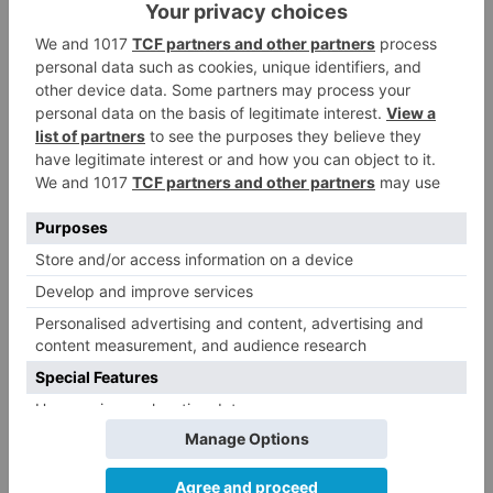
Herido un hombre de 35 años
4
que iba en silla de ruedas tras
ser atropellado en Burgos
El PSOE advierte de que el
5
Ayuntamiento de Burgos ha
"vaciado la hucha" y depende
del Ministerio para sostener las
inversiones
LO ÚLTIMO
GALERÍA | La Romería de Las
1
Nieves reúne a cientos de
personas en Las Machorras
Oscar Onley conquista Pineda de
2
la Sierra