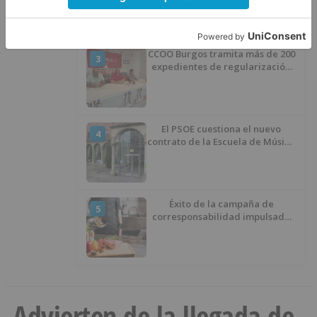
CCOO Burgos tramita más de 200
3
expedientes de regularización
de inmigrantes
El PSOE cuestiona el nuevo
4
contrato de la Escuela de Música
por su “urgencia injustificada”
Éxito de la campaña de
5
corresponsabilidad impulsada
por el área de Igualdad
municipal
Advierten de la llegada de