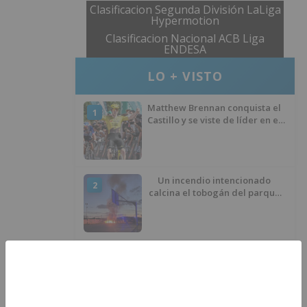
Clasificacion Segunda División LaLiga
Hypermotion
Clasificacion Nacional ACB Liga
ENDESA
LO + VISTO
Matthew Brennan conquista el
1
Castillo y se viste de líder en el
estreno de la Vuelta a Burgos
Un incendio intencionado
2
calcina el tobogán del parque
infantil del Barrio del Pilar de
Burgos
Seis proyectos de Burgos
3
recibirán 7,5 millones de euros
para impulsar plantas solares