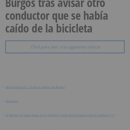
Burgos tras avisar otro
conductor que se había
caído de la bicicleta
Click para leer a la siguiente noticia
>
BurgosNoticias - El diario digital de Burgos
>
Deportes
>
El Burgos no sabe ganar en el Plantío y cede otro empate ante el Lealtad (1-1)