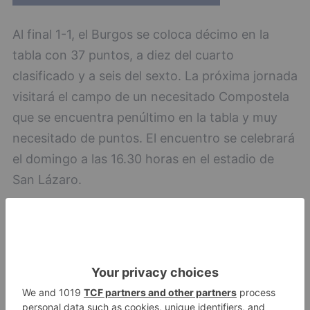
Al final 1-1, el Burgos se coloca décimo en la
tabla con 37 puntos, a diez del cuarto
clasificado y a seis del sexto. La próxima jornada
visitará el campo de un necesitado Compostela
que se encuentra penúltimo en la tabla y muy
necesitado de puntos. El encuentro se celebrará
el domingo a las 16.30 horas en el estadio de
San Lázaro.
Burgos
ganar
plantío
cede
empate
lealtad
-
Clasificacion Segunda División LaLiga
Hypermotion