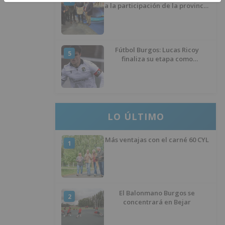
4
a la participación de la provincia
de Burgos en FITUR
Fútbol Burgos: Lucas Ricoy
5
finaliza su etapa como
blanquinegro
LO ÚLTIMO
Más ventajas con el carné 60 CYL
1
El Balonmano Burgos se
2
concentrará en Bejar