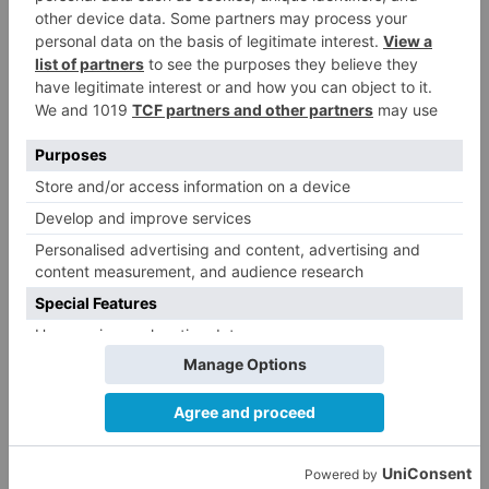
Clasificacion Nacional ACB Liga
ENDESA
LO + VISTO
Esperar al autobús en el HUBU es
1
un peligro bajo el sol
Felix Gall ganador de la Vuelta a
2
Burgos 2026
El Burgos CF oficializa la salida
3
de Aitor Córdoba al fútbol chino
SODEBUR pone el broche de oro