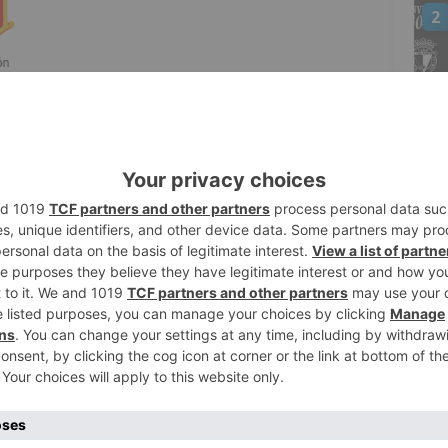
2
al Mundo' el Cabildo ha organizado una
3
trar el compromiso que a lo largo de la
 el ámbito cultural, así como "compartir el
ue destaca la música, con una variedad de
én las conferencias, dos nuevas
4
 de la iniciativa 'Diálogos en la Catedral'
a desinformación con Jorge Bustos y María
o.