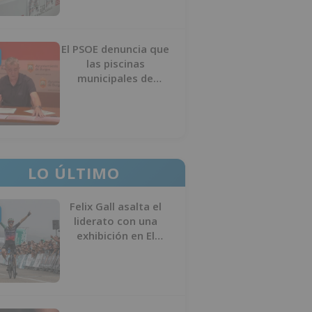
El PSOE denuncia que
las piscinas
municipales de
Burgos llevan seis
meses sin la
desinfección
obligatoria contra
plagas
LO ÚLTIMO
Felix Gall asalta el
liderato con una
exhibición en El
Escudo