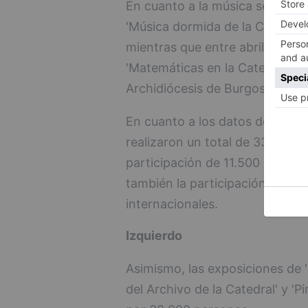
En cuanto a la música se va a 
'Música dormida de la Catedral',
mientras que entre abril y ene
'Matemáticas en la Catedral', '
Archidiócesis de Burgos y la ob
En cuanto a los datos del año 
realizaron un total de 33 event
participación de 11.500 person
también la participación de 8 g
internacionales.
Izquierdo
Asimismo, las exposiciones de
del Archivo de la Catedral' y 'P