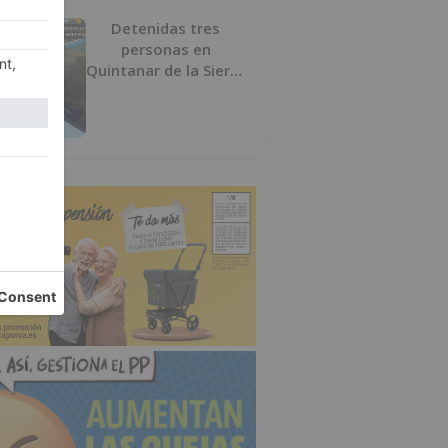
Detenidas tres
personas en
Quintanar de la Sierra
con hachís, cocaína y
marihuana ocultos en
su vehículo