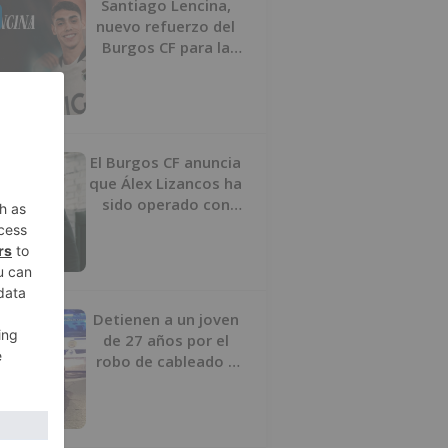
Santiago Lencina,
nuevo refuerzo del
Burgos CF para la
temporada 2026/27
El Burgos CF anuncia
que Álex Lizancos ha
sido operado con
éxito del menisco de
su rodilla izquierda
Detienen a un joven
de 27 años por el
robo de cableado y
por atentado contra
los agentes