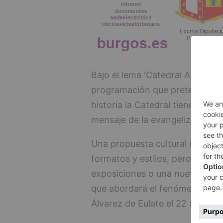
Bajo el lema 'Catedral Abierta 
programación que pretende mos
historia la Catedral tiene desde
mensaje de la evangelización".
Una propuesta cultural en la q
formatos y estilos, pero tambi
exposiciones o una nueva edición
que abordará el fenómeno de l
Álvarez de Eulate el 22 de may