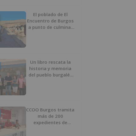
proyecto
El poblado de El
Encuentro de Burgos
a punto de culminar
su proceso de realojo
Un libro rescata la
historia y memoria
del pueblo burgalés
de Huérmeces
CCOO Burgos tramita
más de 200
expedientes de
regularización de
inmigrantes