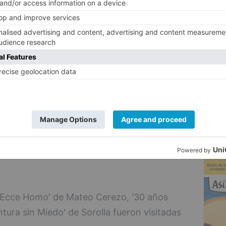
realizar una investigación denominada
 una 'Batalla de Órganos' el 23 de julio,
5
ro de 2026 se expondrán las muestras de
Legatus Fidei' con grandes tesoros de la
ra inédita de Fran Herreros.
2024,
Izquierdo
ha indicado que se
os culturales en la Seo burgalesa con la
as y 1.200 intérpretes. Ha destacado
rupos corales y las orquestas
 'Ecce Homo' de Mateo Cerezo, '30 años
intura sin Miedo' de Sorolla fueron visitadas