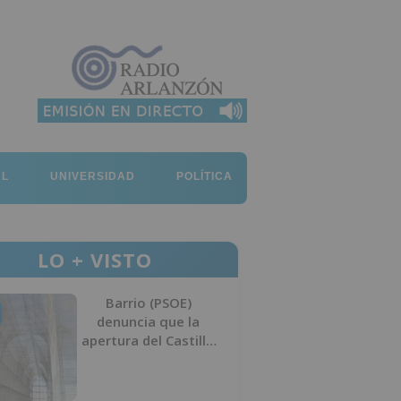
AL
UNIVERSIDAD
POLÍTICA
LO + VISTO
Barrio (PSOE)
denuncia que la
apertura del Castillo
responde a “una
foto” y no a la
culminación del