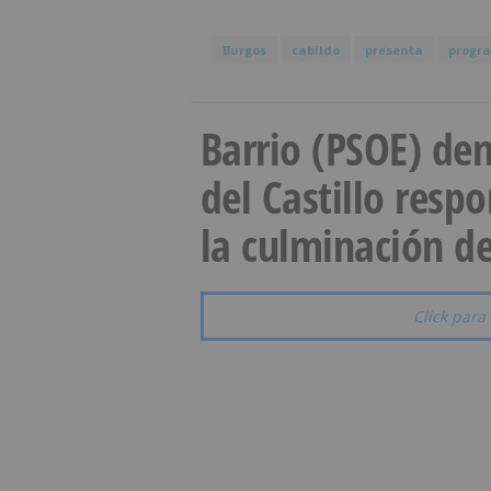
Burgos
cabildo
presenta
progr
Barrio (PSOE) den
del Castillo resp
la culminación de
Click para 