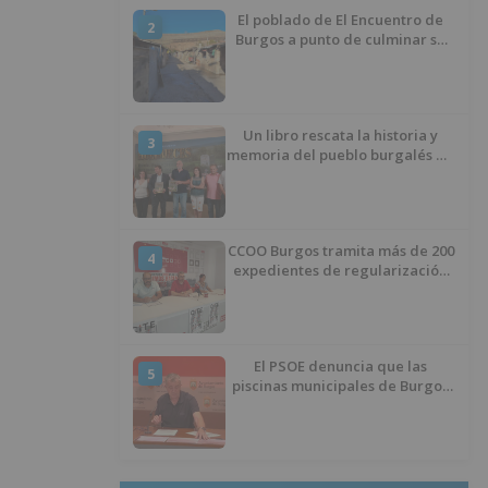
El poblado de El Encuentro de
2
Burgos a punto de culminar su
proceso de realojo
Un libro rescata la historia y
3
memoria del pueblo burgalés de
Huérmeces
CCOO Burgos tramita más de 200
4
expedientes de regularización
de inmigrantes
El PSOE denuncia que las
5
piscinas municipales de Burgos
llevan seis meses sin la
desinfección obligatoria contra
plagas