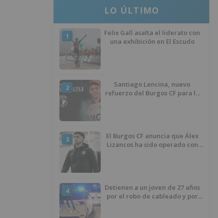
LO ÚLTIMO
Felix Gall asalta el liderato con
1
una exhibición en El Escudo
Santiago Lencina, nuevo
2
refuerzo del Burgos CF para la
temporada 2026/27
El Burgos CF anuncia que Álex
3
Lizancos ha sido operado con
éxito del menisco de su rodilla
izquierda
Detienen a un joven de 27 años
4
por el robo de cableado y por
atentado contra los agentes