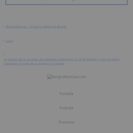
>
BurgosNoticias - El diario digital de Burgos
>
Local
>
El cambio de la tarjetas del bonobús comenzará el 16 de febrero y sólo se podrá
traspasar 4 euros de la antigua a la nueva
Portada
Podcast
Provincia