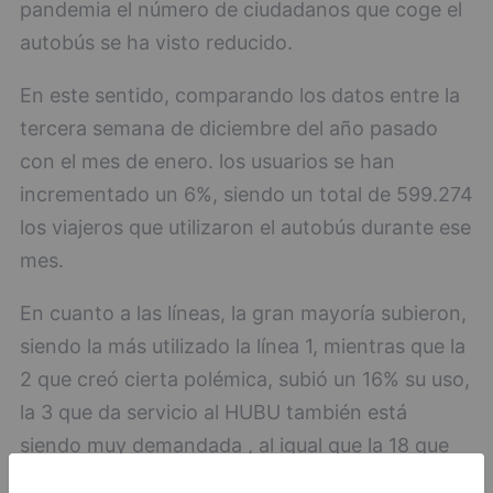
pandemia el número de ciudadanos que coge el
autobús se ha visto reducido.
En este sentido, comparando los datos entre la
tercera semana de diciembre del año pasado
con el mes de enero. los usuarios se han
incrementado un 6%, siendo un total de 599.274
los viajeros que utilizaron el autobús durante ese
mes.
En cuanto a las líneas, la gran mayoría subieron,
siendo la más utilizado la línea 1, mientras que la
2 que creó cierta polémica, subió un 16% su uso,
la 3 que da servicio al HUBU también está
siendo muy demandada , al igual que la 18 que
ha subido un 20% su uso lo que ha obligado a