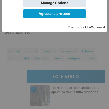
adaptando a las necesidades de la gente y está
respondiendo a sus expectativas, al tiempo que
ha animado a los ciudadanos a utilizar el
transporte urbano que es un medio seguro para
desplazarse.
cambio
tarjetas
bonobús
comenzará
febrero
sólo
podrá
traspasar
euros
antigua
nueva
LO + VISTO
Barrio (PSOE) denuncia que la
1
apertura del Castillo responde a
“una foto” y no a la culminación
del proyecto