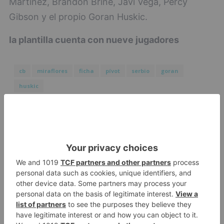
Martínez, Brandon Brine, Javi Vega, Percy
Gibson y el propio Goran Huskic.
la plantilla cuenta con nueve jugadores
cb
miraflores
ficha
pívot
serbio
goran
huskic
Clasificacion Segunda División LaLiga
Hypermotion
Clasificacion Nacional ACB Liga
ENDESA
LO + VISTO
Barrio (PSOE) denuncia que la
1
apertura del Castillo responde a
“una foto” y no a la culminación
del proyecto