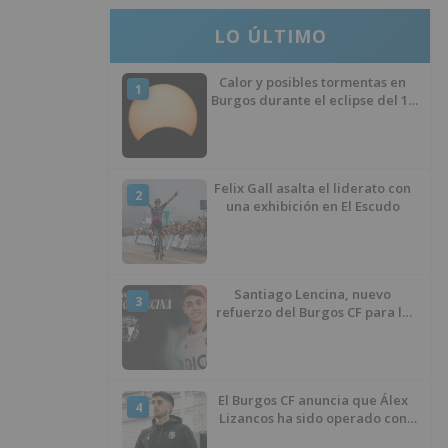
LO ÚLTIMO
Calor y posibles tormentas en
1
Burgos durante el eclipse del 12
de agosto
Felix Gall asalta el liderato con
2
una exhibición en El Escudo
Santiago Lencina, nuevo
3
refuerzo del Burgos CF para la
temporada 2026/27
El Burgos CF anuncia que Álex
4
Lizancos ha sido operado con
éxito del menisco de su rodilla