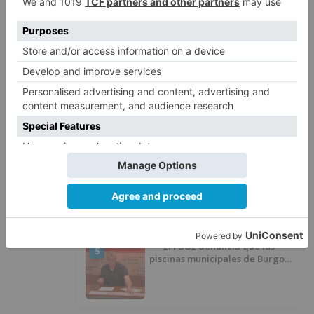
El poblado de El Encuentro de
2
Burgos a punto de culminar su
proceso de realojo
Un libro rescata la historia y
3
memoria del pueblo burgalés de
Huérmeces
CCOO Burgos tramita más de 200
4
expedientes de regularización
de inmigrantes
El PSOE denuncia que las
5
piscinas municipales de Burgos
llevan seis meses sin la
desinfección obligatoria contra
plagas