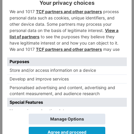
enfadó a Diego Epifanio y le hizo pedir
tiempo muerto a los suyos. Buen rapapolvo
al equipo tras la jugada que acabó en triple
de Ruiz de Galarreta.
El MVP: Filip Toncinic:
Un pivot clásico.
Capaz de jugar de espaldas al aro y machacar
de cara. 10 puntos y 6 rebotes para 26 de
valoración. Cada vez más enchufado en el juego
colectivo.