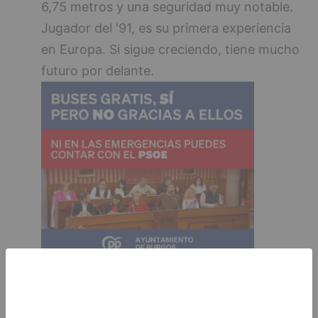
6,75 metros y una seguridad muy notable.
Jugador del '91, es su primera experiencia
en Europa. Si sigue creciendo, tiene mucho
futuro por delante.
El fallo:
Una bola perdida por el Miraflores
al poco de comenzar el segundo cuarto