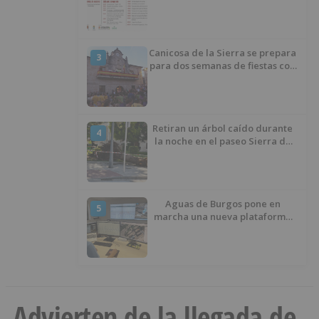
Río Ubierna con tradición,
música y actividades para todos
los públicos
Canicosa de la Sierra se prepara
3
para dos semanas de fiestas con
tradición, deporte y música
Retiran un árbol caído durante
4
la noche en el paseo Sierra de
Atapuerca
Aguas de Burgos pone en
5
marcha una nueva plataforma
digital para reducir las pérdidas
de agua
Advierten de la llegada de