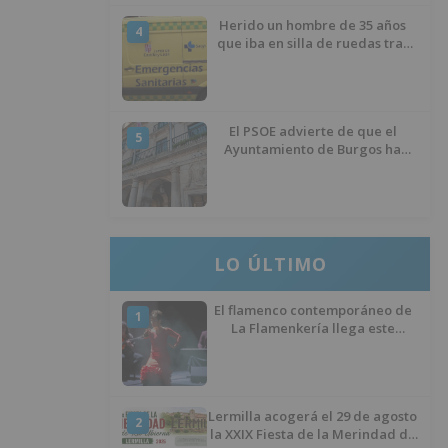
Herido un hombre de 35 años
4
que iba en silla de ruedas tras
ser atropellado en Burgos
El PSOE advierte de que el
5
Ayuntamiento de Burgos ha
"vaciado la hucha" y depende
del Ministerio para sostener las
inversiones
LO ÚLTIMO
El flamenco contemporáneo de
1
La Flamenkería llega este
domingo a Tórtoles de Esgueva
con 'Escenario Patrimonio'
Lermilla acogerá el 29 de agosto
2
la XXIX Fiesta de la Merindad de