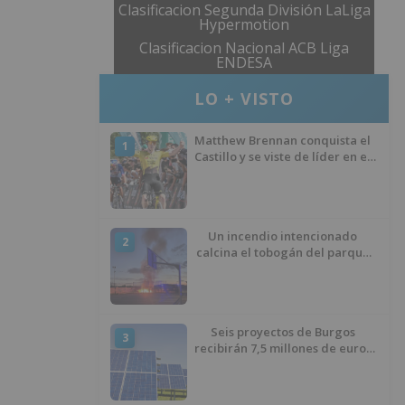
Clasificacion Segunda División LaLiga
Hypermotion
Clasificacion Nacional ACB Liga
ENDESA
LO + VISTO
Matthew Brennan conquista el
1
Castillo y se viste de líder en el
estreno de la Vuelta a Burgos
Un incendio intencionado
2
calcina el tobogán del parque
infantil del Barrio del Pilar de
Burgos
Seis proyectos de Burgos
3
recibirán 7,5 millones de euros
para impulsar plantas solares