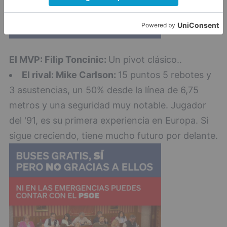
El MVP: Filip Toncinic:
Un pivot clásico..
El rival: Mike Carlson:
15 puntos 5 rebotes y
3 asustencias, un 50% desde la línea de 6,75
metros y una seguridad muy notable. Jugador
del '91, es su primera experiencia en Europa. Si
sigue creciendo, tiene mucho futuro por delante.