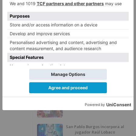
LO ÚLTIMO
Más ventajas con el carné 60 CYL
1
El Balonmano Burgos se
2
concentrará en Bejar
Felix Gall ganador de la Vuelta a
3
Burgos 2026
San Pablo Burgos incorpora al
4
jugador Raúl Lobaco