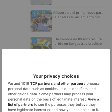
Villatoro da el primer paso para
2
dejar atrás su aislamiento con el
inicio de la senda peatonal y
ciclista
Un hombre de 80 años resulta
3
herido en Burgos tras la colisión
entre un turismo y un camión
La provincia de Burgos celebra
4
el día de su patrón
La Guardia Civil desmonta la
5
versión de un repartidor tras
desaparecer 3.256 euros