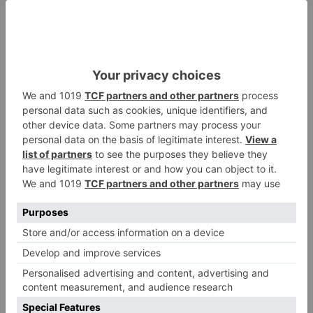
avisar otro conductor que se
había caído de la bicicleta
Villatoro da el primer paso para
2
dejar atrás su aislamiento con el
inicio de la senda peatonal y
ciclista
Un hombre de 80 años resulta
3
herido en Burgos tras la colisión
entre un turismo y un camión
La provincia de Burgos celebra
4
el día de su patrón
La Guardia Civil desmonta la
5
versión de un repartidor tras
desaparecer 3.256 euros