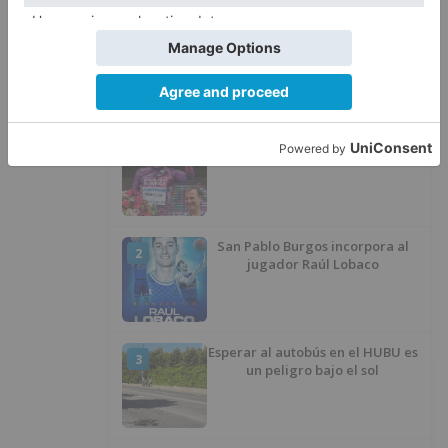
LO ÚLTIMO
Felix Gall ganador de la Vuelta a
1
Burgos 2026
San Pablo Burgos incorpora al
2
jugador Raúl Lobaco
Esperar al autobús en el HUBU es
3
un peligro bajo el sol