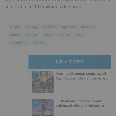
se cifraba en 197 millones de euros.
Burgos
consejo
cuentas
aprueba
informe
anual
cuentas
sector
público
local
comunidad
ejercicio
LO + VISTO
Matthew Brennan conquista el
1
Castillo y se viste de líder en el
estreno de la Vuelta a Burgos
Un incendio intencionado
2
calcina el tobogán del parque
infantil del Barrio del Pilar de
Burgos