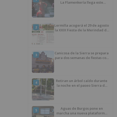
La Flamenkería llega este
domingo a Tórtoles de Esgueva
con 'Escenario Patrimonio'
Lermilla acogerá el 29 de agosto
2
la XXIX Fiesta de la Merindad de
Río Ubierna con tradición,
música y actividades para todos
los públicos
Canicosa de la Sierra se prepara
3
para dos semanas de fiestas con
tradición, deporte y música
Retiran un árbol caído durante
4
la noche en el paseo Sierra de
Atapuerca
Aguas de Burgos pone en
5
marcha una nueva plataforma