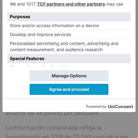
en todos los ejercicios, con una disminución
global del 30%.
Contratación administrativa
Las entidades locales tienen la obligación de
remitir al Consejo de Cuentas la relación anual
de los expedientes formalizados o, en su caso,
una certificación negativa. Al cierre de 2019, un
total de 1.947 entes del sector público local
(41% del total) habían remitido la información
contractual, habiéndose producido un
importante descenso con relación al ejercicio
anterior de 34 puntos porcentuales.
La información comunicada refleja la
formalización en 2018 de 20.043 contratos por