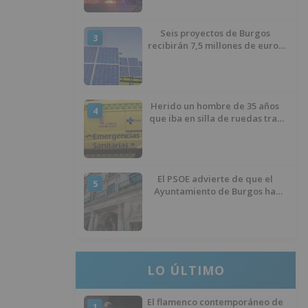
Seis proyectos de Burgos
3
recibirán 7,5 millones de euros
para impulsar plantas solares
Herido un hombre de 35 años
4
que iba en silla de ruedas tras
ser atropellado en Burgos
El PSOE advierte de que el
5
Ayuntamiento de Burgos ha
"vaciado la hucha" y depende
del Ministerio para sostener las
inversiones
LO ÚLTIMO
El flamenco contemporáneo de
1