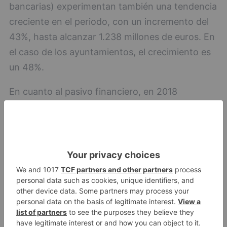
bancarias) experimentan también una tendencia
creciente en el periodo, con un incremento del
43%, hasta alcanzar 1.238 millones de euros. En
el caso de los ayuntamientos, el crecimiento es
un 48%.
En cuanto al pasivo financiero, en 2018
descendió un 11% el importe de la deuda viva de
las entidades locales, que de forma agregada
sumaba 876 millones de euros al cierre del año.
De dicho importe corresponde a los
ayuntamientos mayores de 50.000 habitantes el
63% y a las diputaciones el 15%. La evolución del
endeudamiento financiero entre los ejercicios
2015 y 2018 muestra una tendencia decreciente