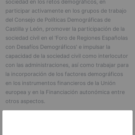
sociedad en los retos demográficos, en
participar activamente en los grupos de trabajo
del Consejo de Políticas Demográficas de
Castilla y León, promover la participación de la
sociedad civil en el 'Foro de Regiones Españolas
con Desafíos Demográficos' e impulsar la
capacidad de la sociedad civil como interlocutor
con las administraciones, así como trabajar para
la incorporación de los factores demográficos
en los instrumentos financieros de la Unión
europea y en la Financiación autonómica entre
otros aspectos.
Declaración institucional del Foro de Regiones
con Desafíos Demográficos