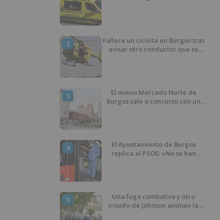
entre un turismo y un camión
Fallece un ciclista en Burgos tras
2
avisar otro conductor que se
había caído de la bicicleta
El nuevo Mercado Norte de
3
Burgos sale a concurso con un
presupuesto de 21,7 millones
El Ayuntamiento de Burgos
4
replica al PSOE: «No se han
interrumpido» las
desinfecciones municipales
Una fuga combativa y otro
5
triunfo de Johnson animan la
penúltima jornada de la Vuelta a