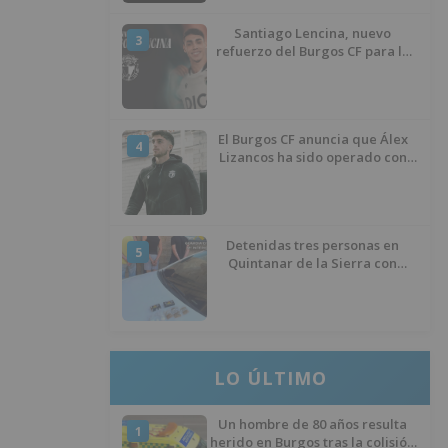
Santiago Lencina, nuevo
3
refuerzo del Burgos CF para la
temporada 2026/27
El Burgos CF anuncia que Álex
4
Lizancos ha sido operado con
éxito del menisco de su rodilla
izquierda
Detenidas tres personas en
5
Quintanar de la Sierra con
hachís, cocaína y marihuana
ocultos en su vehículo
LO ÚLTIMO
Un hombre de 80 años resulta
1
herido en Burgos tras la colisión