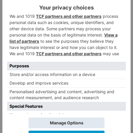
Castilla y León ha sido una de las impulsoras del
'Foro de Regiones Españolas con Desafíos
Demográficos' del que en la actualidad forman
parte, además de Castilla y León, las
comunidades de Galicia, Asturias, Aragón,
Castilla-La Mancha, Extremadura, Cantabria y
La Rioja.
El consejero de Empleo ha trasladado a los
miembros del consejo el contenido de la
declaración institucional del 'Foro de Regiones
con Desafíos Demográficos' que se aprobó el
pasado 28 de octubre en Cuenca. Todas las
comunidades autónomas del foro tienen
problemas similares en materia demográfica: un