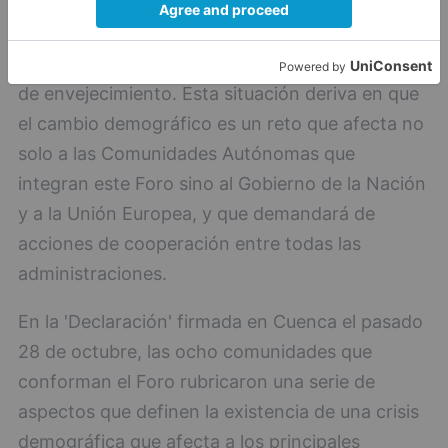
crecimiento natural negativo, derivado de una
menor tasa de natalidad, unido a la disminución
del número de jóvenes y a un acusado proceso
de envejecimiento. Esta situación deriva en que
el cambio demográfico es un reto que afecta no
solo a las Comunidades Autónomas que
integran este Foro sino al Gobierno de la Nación
y a la Unión Europea, y que demandará de
acciones de cooperación entre todas las
administraciones.
En la 'Declaración' firmada en Cuenca el pasado
28 de octubre, las ocho comunidades que
conforman el Foro rubricaron una serie de
aspectos que definen la existencia de una crisis
demográfica que afecta a los principales