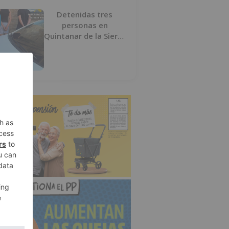
Detenidas tres
personas en
Quintanar de la Sierra
con hachís, cocaína y
marihuana ocultos en
su vehículo