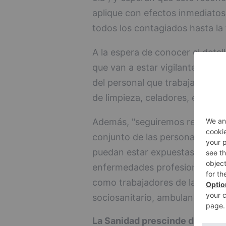
aplique con efectos inmediatos,
todos los contagiados hasta la
A la espera de conocer el detal
que van a estar vigilantes par
del personal que trabaja en la S
de limpieza, celadores, entre ot
Además, "seguiremos reivindica
conjunto de las personas trabaj
puedan estar expuestas al virus
enfermedades profesionales (pe
como trabajadores de laboratori
sociosanitario, ambulancias o c
La Sanidad prescinde de 9.547