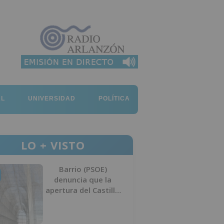
AL
UNIVERSIDAD
POLÍTICA
LO + VISTO
Barrio (PSOE)
denuncia que la
apertura del Castillo
responde a “una
foto” y no a la
culminación del