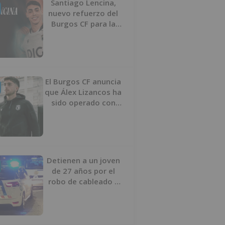
Santiago Lencina,
nuevo refuerzo del
Burgos CF para la
temporada 2026/27
El Burgos CF anuncia
que Álex Lizancos ha
sido operado con
éxito del menisco de
su rodilla izquierda
Detienen a un joven
de 27 años por el
robo de cableado y
por atentado contra
los agentes