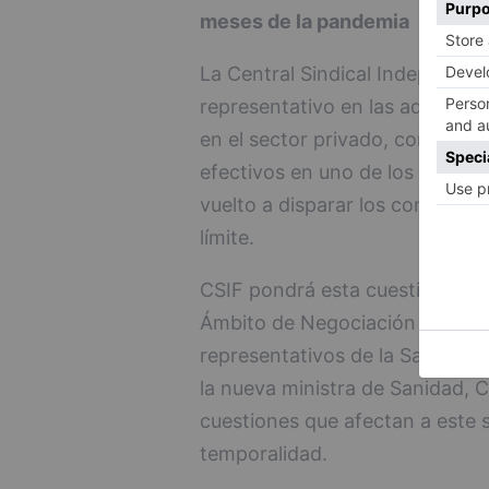
meses de la pandemia
La Central Sindical Independien
representativo en las administr
en el sector privado, consider
efectivos en uno de los peores
vuelto a disparar los contagios 
límite.
CSIF pondrá esta cuestión mañ
Ámbito de Negociación (mesa d
representativos de la Sanidad)
la nueva ministra de Sanidad, C
cuestiones que afectan a este se
temporalidad.