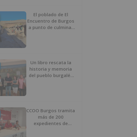
proyecto
El poblado de El
Encuentro de Burgos
a punto de culminar
su proceso de realojo
Un libro rescata la
historia y memoria
del pueblo burgalés
de Huérmeces
CCOO Burgos tramita
más de 200
expedientes de
regularización de
inmigrantes