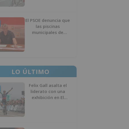
El PSOE denuncia que
las piscinas
municipales de
Burgos llevan seis
meses sin la
desinfección
obligatoria contra
plagas
LO ÚLTIMO
Felix Gall asalta el
liderato con una
exhibición en El
Escudo