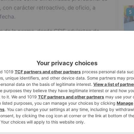
 con carácter retroactivo, de oficio, a
5
 fecha.
le de la norma, desde CSIF advierten de
a que esta medida se reconozca al conjunto
anidad, incluido personal administrativo,
ros.
ndo que este reconocimiento se amplíe al
adoras que por su actividad laboral
", tal y como marca el Real Decreto sobre
rsonal expuesto a agentes biológicos),
os, clínicas dentales, personal
entros penitenciarios.
 empleos en enero, uno de los peores