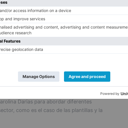
te y de Funcionarios (CSIF), sindicato más
aciones públicas y con presencia creciente
a indignante que se haya prescindido de
 meses de la pandemia, en el que se han
y la presión hospitalaria, con las UCI al
ana encima de la mesa en la reunión del
e negociación con los sindicatos más
. Además, CSIF ha reclamado una reunión a
arolina Darias para abordar diferentes
ctor, como es el caso de las plantillas y la