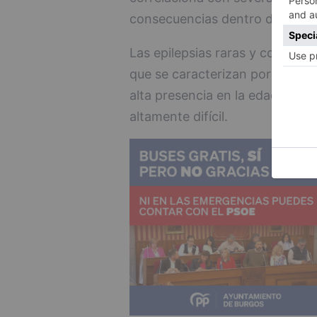
consecuencias dentro del contex
Las epilepsias raras y complej
que se caracterizan por su alt
alta presencia en la edad infant
altamente difícil.