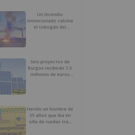
Un incendio
intencionado calcina
el tobogán del
parque infantil del
Barrio del Pilar de
Burgos
Seis proyectos de
Burgos recibirán 7,5
millones de euros
para impulsar plantas
solares
Herido un hombre de
35 años que iba en
silla de ruedas tras
ser atropellado en
Burgos