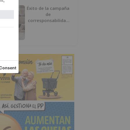
Éxito de la campaña
de
corresponsabilidad
impulsada por el área
de Igualdad municipal