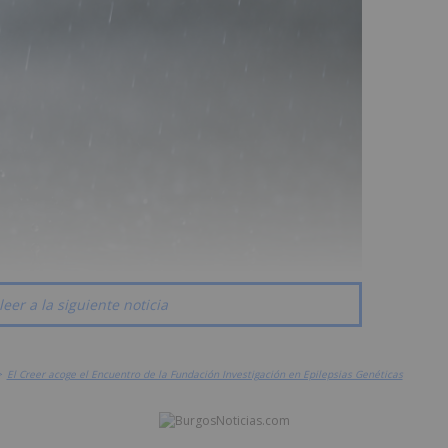
leer a la siguiente noticia
>
El Creer acoge el Encuentro de la Fundación Investigación en Epilepsias Genéticas