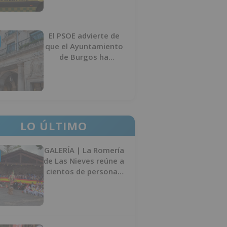
El PSOE advierte de
que el Ayuntamiento
de Burgos ha
"vaciado la hucha" y
depende del
Ministerio para
sostener las
inversiones
LO ÚLTIMO
GALERÍA | La Romería
de Las Nieves reúne a
cientos de personas
en Las Machorras