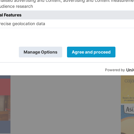
to de las encefalopatías epilépticas.
5
as constituyen un conjunto de síndromes
o grado de afectación y mortalidad con una
il, en la que el control de la enfermedad es