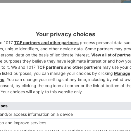
2
por la Fundación Investigación en
ación con el Creer, las familias
 intercambio de experiencias
 ocio. Los menores, a su vez, disfrutarán
3
pilepsias Genéticas, es una entidad sin
 objetivo de promover y garantizar el
e las epilepsias genéticas, con el fin de
us causas, mejorar su diagnóstico y hallar
itan mitigar los efectos de la
4
síndromes cursan con crisis epilépticas. La
idad neuronal en los afectados se
nciones cerebrales que determinan graves