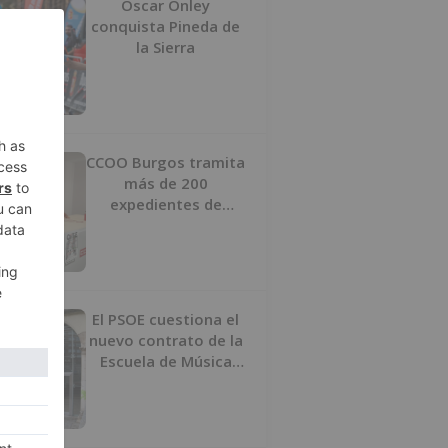
Oscar Onley
conquista Pineda de
la Sierra
CCOO Burgos tramita
más de 200
expedientes de
regularización de
inmigrantes
El PSOE cuestiona el
nuevo contrato de la
Escuela de Música
por su “urgencia
injustificada”