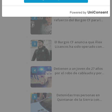
Santiago Lencina, nuevo
2
refuerzo del Burgos CF para la
temporada 2026/27
El Burgos CF anuncia que Álex
3
Lizancos ha sido operado con
éxito del menisco de su rodilla
izquierda
Detienen a un joven de 27 años
4
por el robo de cableado y por
atentado contra los agentes
Detenidas tres personas en
5
Quintanar de la Sierra con
hachís, cocaína y marihuana
ocultos en su vehículo