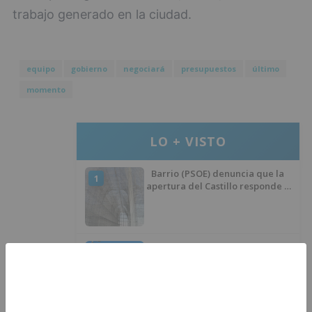
trabajo generado en la ciudad.
equipo
gobierno
negociará
presupuestos
último
momento
LO + VISTO
Barrio (PSOE) denuncia que la
1
apertura del Castillo responde a
“una foto” y no a la culminación
del proyecto
El poblado de El Encuentro de
2
Burgos a punto de culminar su
proceso de realojo