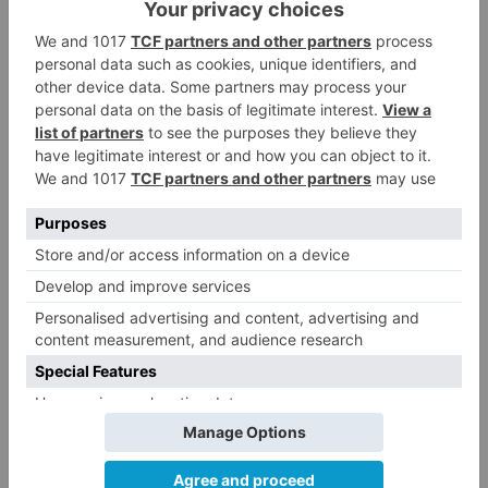
Un libro rescata la historia y
3
memoria del pueblo burgalés de
Huérmeces
CCOO Burgos tramita más de 200
4
expedientes de regularización
de inmigrantes
El PSOE denuncia que las
5
piscinas municipales de Burgos
llevan seis meses sin la
desinfección obligatoria contra
plagas
LO ÚLTIMO
Felix Gall asalta el liderato con
1
una exhibición en El Escudo