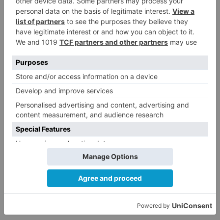
Este fin de semana estará aderezado con la
decoración medieval en las calles del centro que
transformarán la ciudad en un escenario
medieval único y lleno de atractivo turístico, con
su mercado como gran protagonista y un nuevo
espacio gastronómico en el Paseo Atapuerca.
Burgos
festival
cidiano
septiembre
octubre
cartel
página
web