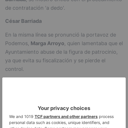
de contratación 'a dedo'.
César Barriada
En la misma línea se pronunció la portavoz de
Podemos,
Marga Arroyo
, quien lamentaba que el
Ayuntamiento abuse de la figura de patrocinio,
ya que evita su fiscalización y se pierde el
control.
Marga Arroyo