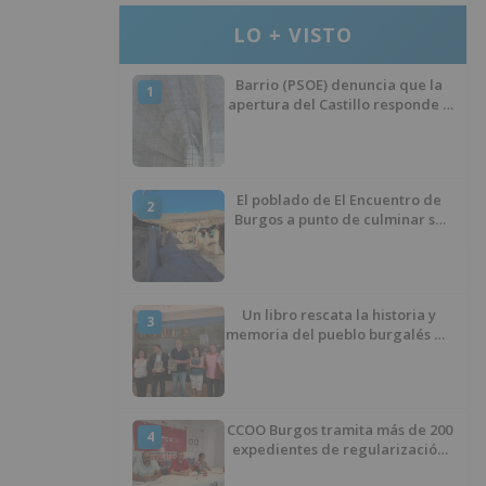
LO + VISTO
Barrio (PSOE) denuncia que la
1
apertura del Castillo responde a
“una foto” y no a la culminación
del proyecto
El poblado de El Encuentro de
2
Burgos a punto de culminar su
proceso de realojo
Un libro rescata la historia y
3
memoria del pueblo burgalés de
Huérmeces
CCOO Burgos tramita más de 200
4
expedientes de regularización
de inmigrantes