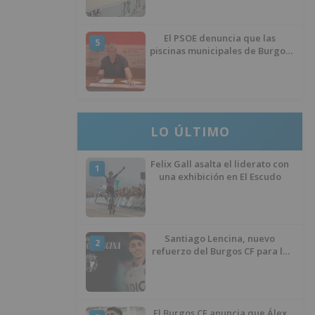
El PSOE denuncia que las
5
piscinas municipales de Burgos
llevan seis meses sin la
desinfección obligatoria contra
plagas
LO ÚLTIMO
Felix Gall asalta el liderato con
1
una exhibición en El Escudo
Santiago Lencina, nuevo
2
refuerzo del Burgos CF para la
temporada 2026/27
El Burgos CF anuncia que Álex