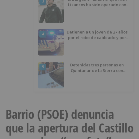
3
Lizancos ha sido operado con
éxito del menisco de su rodilla
izquierda
Detienen a un joven de 27 años
4
por el robo de cableado y por
atentado contra los agentes
Detenidas tres personas en
5
Quintanar de la Sierra con
hachís, cocaína y marihuana
ocultos en su vehículo
Barrio (PSOE) denuncia
que la apertura del Castillo