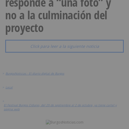
responde a “una foto” y
no a la culminación del
proyecto
Click para leer a la siguiente noticia
>
BurgosNoticias - El diario digital de Burgos
>
Local
>
El Festival Burgos Cidiano, del 29 de septiembre al 2 de octubre, ya tiene cartel y
página web