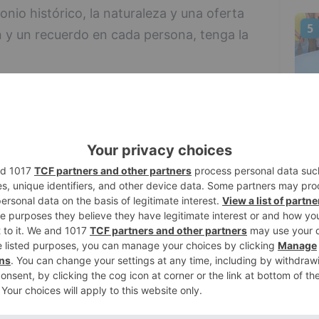
monio histórico, la naturaleza y una oferta
5
n y un recuerdo en cada persona, tenga la
s diferente porque en España no hay un
miliar de todas las edades ?desde bebés a
es- que aúne, por un lado, música, artes
, patrimonio
o de interior... y que todos, tengan la
engan su espacio, estén cómodos y tengan
n los artistas", señalan sus miembros.
te alicantinaøøø, Mafalda Cardenal, será
 viernes. Esa misma tarde, las familias
ncierto para la primera infancia de