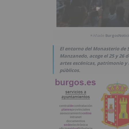
Añade
BurgosNotic
★
El entorno del Monasterio de S
Manzanedo, acoge el 25 y 26 de 
artes escénicas, patrimonio y
públicos.