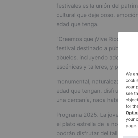
festivales es la unión del patri
cultural que deje poso, emoció
edad que tenga.
"Creemos que ¡Vive Rioseco! e
festival destinado a público fa
abuelos, incluyendo adolescent
escénicas y talleres, y por otro
monumental, naturaleza y turism
edad que tengan, disfruten, t
una cercanía, nada habitual, co
Programa 2025. La joven cantan
el plato estrella de la noche del
podrán disfrutar del taller y co