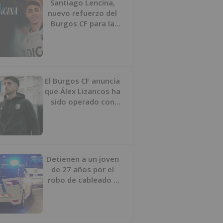
Santiago Lencina,
nuevo refuerzo del
Burgos CF para la
temporada 2026/27
El Burgos CF anuncia
que Álex Lizancos ha
sido operado con
éxito del menisco de
su rodilla izquierda
Detienen a un joven
de 27 años por el
robo de cableado y
por atentado contra
los agentes