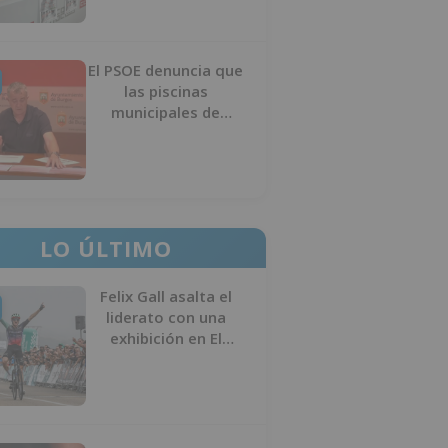
El PSOE denuncia que
las piscinas
municipales de
Burgos llevan seis
meses sin la
desinfección
obligatoria contra
plagas
LO ÚLTIMO
Felix Gall asalta el
liderato con una
exhibición en El
Escudo