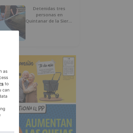
Detenidas tres
personas en
Quintanar de la Sierra
con hachís, cocaína y
marihuana ocultos en
su vehículo