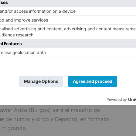
a-circo de los Jazzson's Five (Burgos), del
iza, de la instalación lumínica del burgalés
 talleres para todas las edades.
tival, numerosos artistas se subirán a los
onasterio cisterciense. Los más pequeños
ertos para bebés de Yamparampán (CyL) y
 (CyL). El espectáculo de títeres,
era (Andalucía), la danza itinerante de
Profesional de Danza de Castilla y León,
ica de neønymus (Burgos), la lírica de
a (Burgos) y de María de la Flor (Madrid),
Javier Ariza (Burgos) será el maestro de
ue de humor y circo y Depedro, en formato
 lo grande.