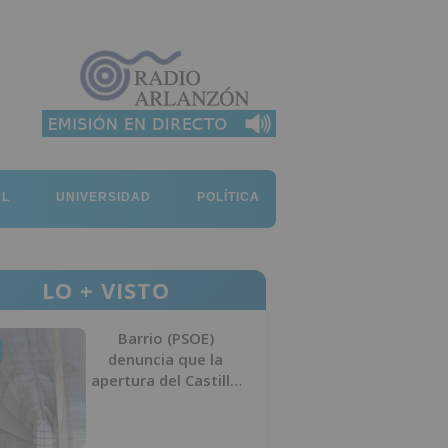
AL
UNIVERSIDAD
POLÍTICA
LO + VISTO
Barrio (PSOE)
denuncia que la
apertura del Castillo
responde a “una
foto” y no a la
culminación del