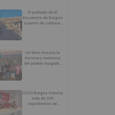
proyecto
El poblado de El
Encuentro de Burgos
a punto de culminar
su proceso de realojo
Un libro rescata la
historia y memoria
del pueblo burgalés
de Huérmeces
CCOO Burgos tramita
más de 200
expedientes de
regularización de
inmigrantes