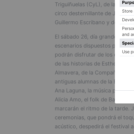
Triguiñuelas (CyL), de la músic
circo desternillante de Javier Ar
Guillermo Escribano y de varios
El sábado 26, día grande del fes
escenarios dispuestos por el M
podrán disfrutar de los conci
de las historias de Esther By Me
Almavera, de la Compañía Etcét
antiguas alumnas de la Escuela 
Ana Laguna, la música prehistór
Alicia Amo, el folk de Barbacan
marcarán el ritmo de la tarde. 
ceremonias, que pondrá el toq
acústico, despedirá el festival a