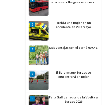
urbanos de Burgos cambian su
recorrido por las obras de
asfaltado en la Avenida del
Arlanzón y se reactiva el servicio
al Centro Histórico
Herida una mujer en un
2
accidente en Villarcayo
Más ventajas con el carné 60 CYL
3
El Balonmano Burgos se
4
concentrará en Bejar
Felix Gall ganador de la Vuelta a
5
Burgos 2026