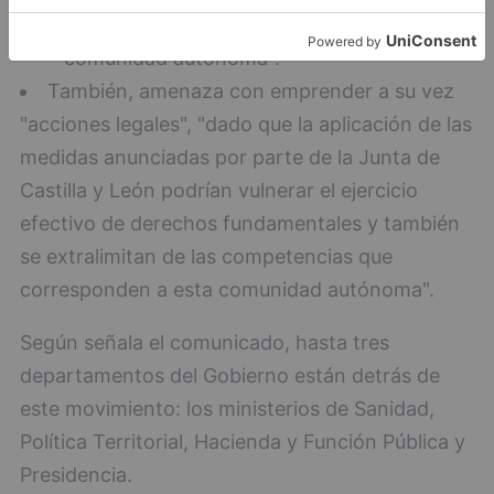
las competencias que corresponden a esta
comunidad autónoma".
También, amenaza con emprender a su vez
"acciones legales", "dado que la aplicación de las
medidas anunciadas por parte de la Junta de
Castilla y León podrían vulnerar el ejercicio
efectivo de derechos fundamentales y también
se extralimitan de las competencias que
corresponden a esta comunidad autónoma".
Según señala el comunicado, hasta tres
departamentos del Gobierno están detrás de
este movimiento: los ministerios de Sanidad,
Política Territorial, Hacienda y Función Pública y
Presidencia.