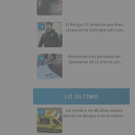
temporada 2026/27
El Burgos CF anuncia que Álex
4
Lizancos ha sido operado con
éxito del menisco de su rodilla
izquierda
Detenidas tres personas en
5
Quintanar de la Sierra con
hachís, cocaína y marihuana
ocultos en su vehículo
LO ÚLTIMO
Un hombre de 80 años resulta
1
herido en Burgos tras la colisión
entre un turismo y un camión