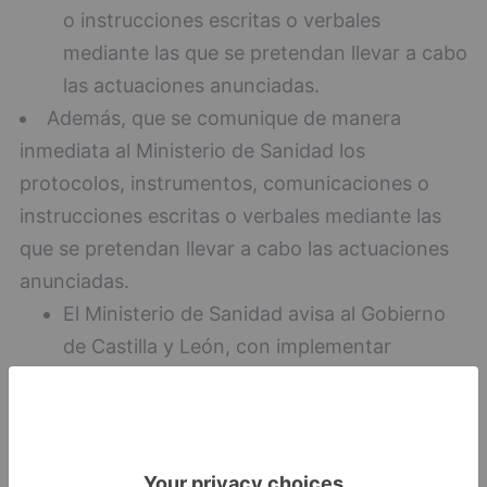
o instrucciones escritas o verbales
mediante las que se pretendan llevar a cabo
las actuaciones anunciadas.
Además, que se comunique de manera
inmediata al Ministerio de Sanidad los
protocolos, instrumentos, comunicaciones o
instrucciones escritas o verbales mediante las
que se pretendan llevar a cabo las actuaciones
anunciadas.
El Ministerio de Sanidad avisa al Gobierno
de Castilla y León, con implementar
"actuaciones jurídicas adicionales" en el
caso de no obedecer "íntegra e
inmediatamente" el requerimiento, ya que
considera que estas medidas "pueden