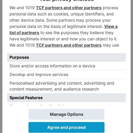
contravenir abiertamente el ordenamiento
jurídico.
El Ministerio de Sanidad avisa al Gobierno de
Castilla y León, con implementar "actuaciones
jurídicas adicionales" en el caso de no obedecer
"íntegra e inmediatamente" el requerimiento, ya
que considera que estas medidas "pueden
contravenir abiertamente el ordenamiento
jurídico.
También, amenaza con emprender a su vez
"acciones legales", "dado que la aplicación
de las medidas anunciadas por parte de la
Junta de Castilla y León podrían vulnerar el
ejercicio efectivo de derechos
fundamentales y también se extralimitan de