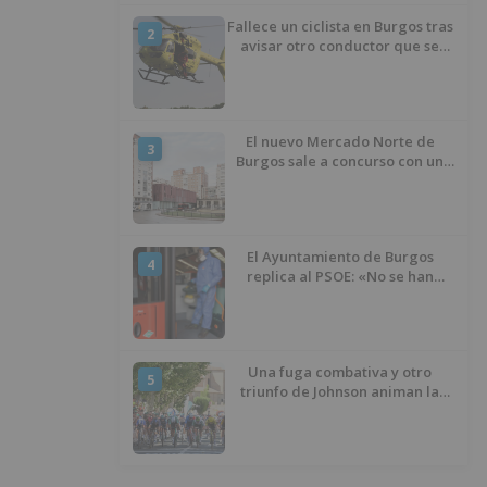
Fallece un ciclista en Burgos tras
2
avisar otro conductor que se
había caído de la bicicleta
El nuevo Mercado Norte de
3
Burgos sale a concurso con un
presupuesto de 21,7 millones
El Ayuntamiento de Burgos
4
replica al PSOE: «No se han
interrumpido» las
desinfecciones municipales
Una fuga combativa y otro
5
triunfo de Johnson animan la
penúltima jornada de la Vuelta a
Burgos