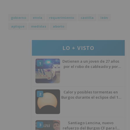
gobierno
envía
requerimiento
castilla
león
aplique
medidas
aborto
LO + VISTO
Detienen a un joven de 27 años
1
por el robo de cableado y por
atentado contra los agentes
Calor y posibles tormentas en
2
Burgos durante el eclipse del 12
de agosto
Santiago Lencina, nuevo
3
refuerzo del Burgos CF para la