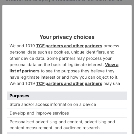
educación especial para que, además de
escolarizar a los alumnos y alumnas que
requieran una atención muy especializada,
desempeñen la función de centros de referencia
y apoyo para los ordinarios. "Por lo tanto, en
ningún caso se puede deducir que pretende
eliminar la mayoría de los centros
arbitrariamente y antes del 2030", concluye.
Educación
gobierno
garantiza
mantendrá
abiertos
centros
imparten
especial
provincia
LO + VISTO