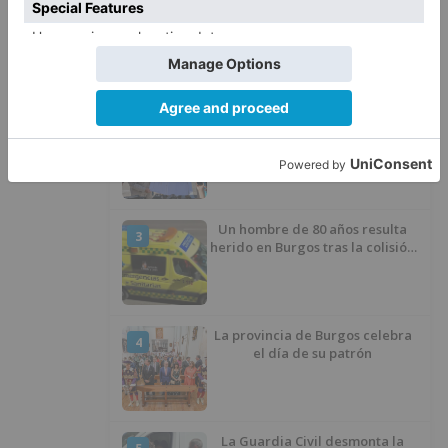
Fallece un ciclista en Burgos tras
1
avisar otro conductor que se
había caído de la bicicleta
Villatoro da el primer paso para
2
dejar atrás su aislamiento con el
inicio de la senda peatonal y
ciclista
Un hombre de 80 años resulta
3
herido en Burgos tras la colisión
entre un turismo y un camión
La provincia de Burgos celebra
4
el día de su patrón
La Guardia Civil desmonta la