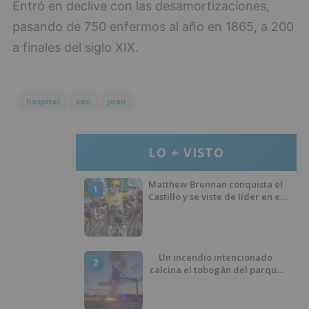
Entró en declive con las desamortizaciones,
pasando de 750 enfermos al año en 1865, a 200
a finales del siglo XIX.
hospital
san
juan
LO + VISTO
Matthew Brennan conquista el
1
Castillo y se viste de líder en el
estreno de la Vuelta a Burgos
Un incendio intencionado
2
calcina el tobogán del parque
infantil del Barrio del Pilar de
Burgos