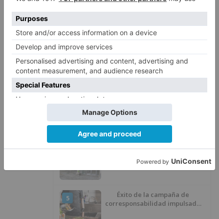
personas en Las Machorras
Oscar Onley conquista Pineda de
2
la Sierra
CCOO Burgos tramita más de 200
3
expedientes de regularización
de inmigrantes
El PSOE cuestiona el nuevo
4
contrato de la Escuela de Música
por su “urgencia injustificada”
Éxito de la campaña de
5
corresponsabilidad impulsada
por el área de Igualdad