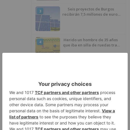
Seis proyectos de Burgos
3
recibirán 7,5 millones de euros
para impulsar plantas solares
Herido un hombre de 35 años
4
que iba en silla de ruedas tras
ser atropellado en Burgos
El PSOE advierte de que el
5
Ayuntamiento de Burgos ha
"vaciado la hucha" y depende
del Ministerio para sostener las
inversiones
LO ÚLTIMO
GALERÍA | La Romería de Las
1
Nieves reúne a cientos de