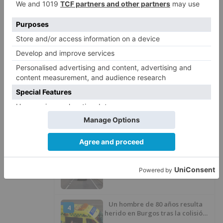
LO ÚLTIMO
La provincia de Burgos celebra
1
el día de su patrón
La Junta no asistirá a la
2
Conferencia Sectorial de
Infancia y pide el retorno de los
menores a Marruecos desde
Ceuta
Herido un motorista en Belorado
3
en la Avenida Burgos
Un hombre de 80 años resulta
4
herido en Burgos tras la colisión
entre un turismo y un camión