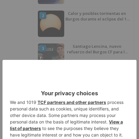
Calor y posibles tormentas en
2
Burgos durante el eclipse del 12
de agosto
Santiago Lencina, nuevo
3
refuerzo del Burgos CF para la
temporada 2026/27
El Burgos CF anuncia que Álex
4
Lizancos ha sido operado con
éxito del menisco de su rodilla
izquierda
Detenidas tres personas en
5
Quintanar de la Sierra con
hachís, cocaína y marihuana
ocultos en su vehículo