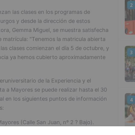
2
zan las clases en los programas de
urgos y desde la dirección de estos
tora, Gemma Miguel, se muestra satisfecha
e matrícula: "Tenemos la matricula abierta
las clases comienzan el día 5 de octubre, y
3
iencia ya hemos cubierto aproximadamente
runiversitario de la Experiencia y el
a a Mayores se puede realizar hasta el 30
l en los siguientes puntos de información
4
s:
ayores (Calle San Juan, nº 2 ? Bajo).