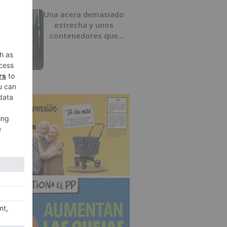
Una acera demasiado
estrecha y unos
contenedores que
obligan a buscar otro
camino