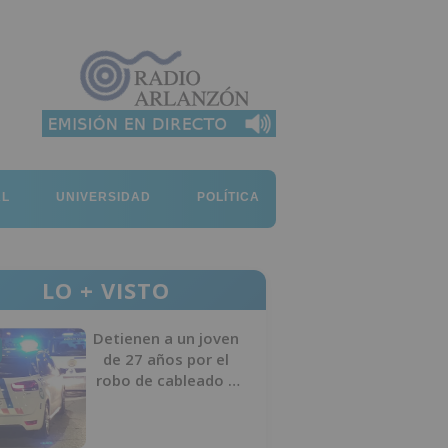
AL
UNIVERSIDAD
POLÍTICA
LO + VISTO
Detienen a un joven
de 27 años por el
robo de cableado y
por atentado contra
los agentes