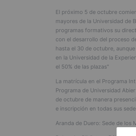
El próximo 5 de octubre comien
mayores de la Universidad de B
programas formativos su direc
con el desarrollo del proceso d
hasta el 30 de octubre, aunque 
en la Universidad de la Exper
el 50% de las plazas"
La matrícula en el Programa Inte
Programa de Universidad Abiert
de octubre de manera presencia
e inscripción en todas sus sede
Aranda de Duero: Sede de los M