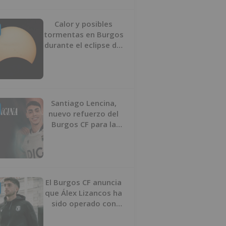
Calor y posibles
tormentas en Burgos
durante el eclipse del
12 de agosto
Santiago Lencina,
nuevo refuerzo del
Burgos CF para la
temporada 2026/27
El Burgos CF anuncia
que Álex Lizancos ha
sido operado con
éxito del menisco de
su rodilla izquierda