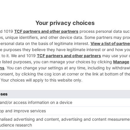
icipal (Plaza Mayor, nº 1).
5
 y Extensión Universitaria de la
n Juan de Austria, nº 1- Planta Baja).
ltura (Plaza Mayor, nº1).
ura, ( Calle del Río Ebro, 31)
za Mayor, nº 10). Oña: Biblioteca Pública
ases presenciales, se mantendrán las
distancia social, limpieza y ventilación
nestar y la salud del alumnado, prioridad
mación de mayores de la UBU.
ricciones oficiales establecidas para la