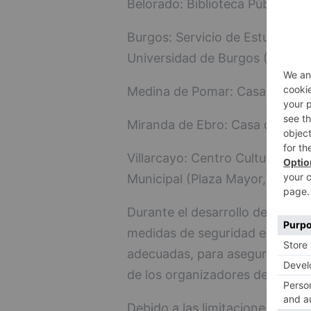
Belorado: Biblioteca Pública Mun
Burgos: Servicio de Estudiantes
Universidad de Burgos (Calle Do
Medina de Pomar: Casa de la Cu
Miranda de Ebro: Casa de la Cult
Villarcayo: Centro Cultural (Pla
Municipal (Plaza Mayor, nº 1).
Durante el desarrollo de las cl
medidas de seguridad e higiene, 
adecuadas, para asegurar el bie
de los organizadores de la for
Debido a las limitaciones y rest