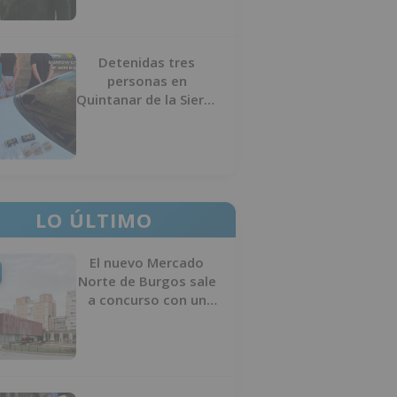
Detenidas tres
personas en
Quintanar de la Sierra
con hachís, cocaína y
marihuana ocultos en
su vehículo
LO ÚLTIMO
El nuevo Mercado
Norte de Burgos sale
a concurso con un
presupuesto de 21,7
millones