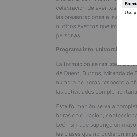
celebración de eventos con afl
las presentaciones e inaugurac
ni otros eventos que implique
personas.
Programa Interuniversitario de
La formación se realizará de f
de Duero, Burgos, Miranda de E
número de horas respecto a añ
las actividades complementaria
Esta formación se va a completa
horas de duración, confecciona
León sin que suponga un mayor
las clases que no pudieron imp