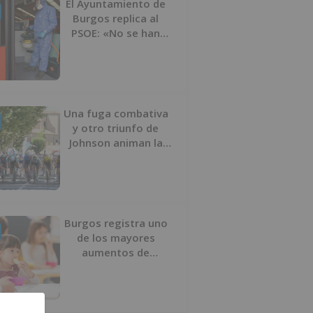
El Ayuntamiento de
Burgos replica al
PSOE: «No se han
interrumpido» las
desinfecciones
municipales
Una fuga combativa
y otro triunfo de
Johnson animan la
penúltima jornada de
la Vuelta a Burgos
Burgos registra uno
de los mayores
aumentos de
usuarios de
‘Conciliamos Verano’,
con 1.267 niños