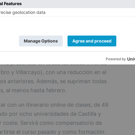
uencia masiva, este año no se realizarán
iones de cursos en cada una de las sedes,
n una concentración importante de
 la Experiencia
orma presencial en todas las sedes (Aranda
bro y Villarcayo), con una reducción en el
os anteriores. Además, se suprimen todas
s, al menos hasta febrero.
r con un itinerario online de clases, de 48
do por ocho universidades de Castilla y
 coste. Servirá como compensatorio de
artirse el curso pasado y como formación