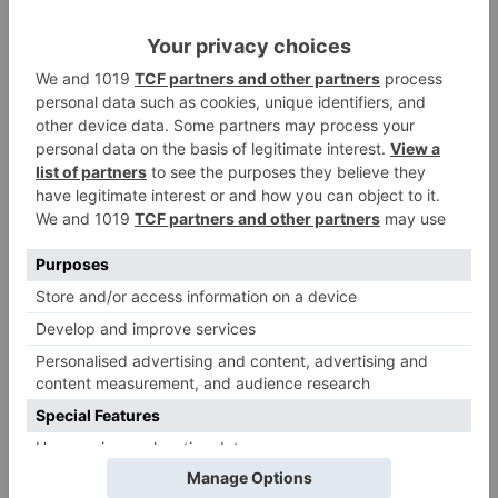
de agosto
Santiago Lencina, nuevo
3
refuerzo del Burgos CF para la
temporada 2026/27
El Burgos CF anuncia que Álex
4
Lizancos ha sido operado con
éxito del menisco de su rodilla
izquierda
Detenidas tres personas en
5
Quintanar de la Sierra con
hachís, cocaína y marihuana
ocultos en su vehículo
LO ÚLTIMO