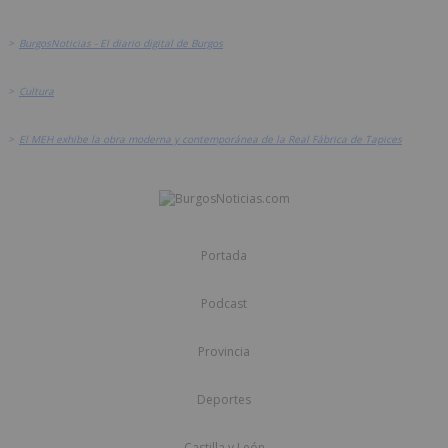
>
BurgosNoticias - El diario digital de Burgos
>
Cultura
>
El MEH exhibe la obra moderna y contemporánea de la Real Fábrica de Tapices
Portada
Podcast
Provincia
Deportes
Castilla y León