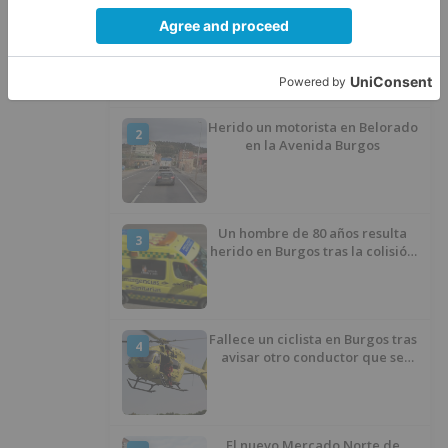
La Junta no asistirá a la
1
Conferencia Sectorial de
Infancia y pide el retorno de los
menores a Marruecos desde
Ceuta
Herido un motorista en Belorado
2
en la Avenida Burgos
Un hombre de 80 años resulta
3
herido en Burgos tras la colisión
entre un turismo y un camión
Fallece un ciclista en Burgos tras
4
avisar otro conductor que se
había caído de la bicicleta
El nuevo Mercado Norte de