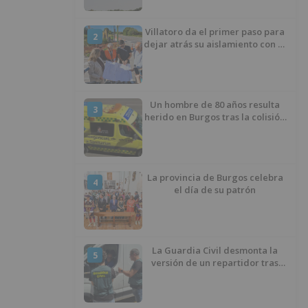
Villatoro da el primer paso para
2
dejar atrás su aislamiento con el
inicio de la senda peatonal y
ciclista
Un hombre de 80 años resulta
3
herido en Burgos tras la colisión
entre un turismo y un camión
La provincia de Burgos celebra
4
el día de su patrón
La Guardia Civil desmonta la
5
versión de un repartidor tras
desaparecer 3.256 euros