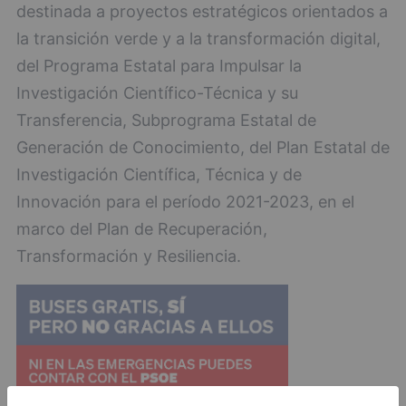
destinada a proyectos estratégicos orientados a
la transición verde y a la transformación digital,
del Programa Estatal para Impulsar la
Investigación Científico-Técnica y su
Transferencia, Subprograma Estatal de
Generación de Conocimiento, del Plan Estatal de
Investigación Científica, Técnica y de
Innovación para el período 2021-2023, en el
marco del Plan de Recuperación,
Transformación y Resiliencia.