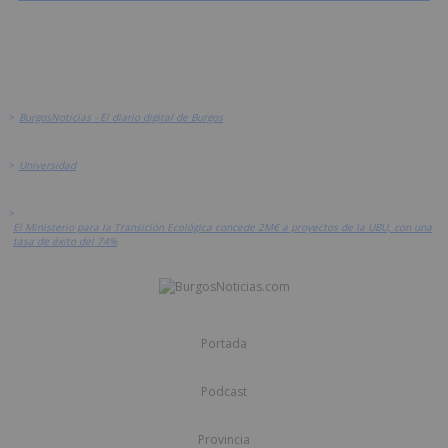
>
BurgosNoticias - El diario digital de Burgos
>
Universidad
>
El Ministerio para la Transición Ecológica concede 2M€ a proyectos de la UBU, con una
tasa de éxito del 74%
Portada
Podcast
Provincia