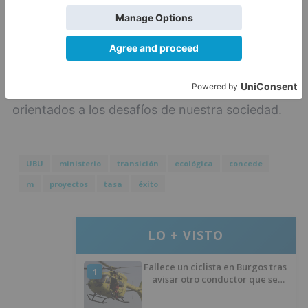
período 2021-2023, de potenciar la generación
de conocimiento científico-técnico de calidad a
través de la financiación tanto de proyectos de
investigación no orientados que avancen la
frontera de conocimiento como proyectos
orientados a los desafíos de nuestra sociedad.
UBU
ministerio
transición
ecológica
concede
m
proyectos
tasa
éxito
LO + VISTO
Fallece un ciclista en Burgos tras
1
avisar otro conductor que se
había caído de la bicicleta