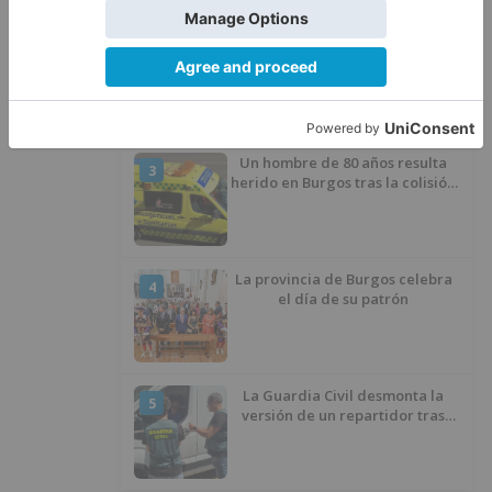
Villatoro da el primer paso para
2
dejar atrás su aislamiento con el
inicio de la senda peatonal y
ciclista
Un hombre de 80 años resulta
3
herido en Burgos tras la colisión
entre un turismo y un camión
La provincia de Burgos celebra
4
el día de su patrón
La Guardia Civil desmonta la
5
versión de un repartidor tras
desaparecer 3.256 euros