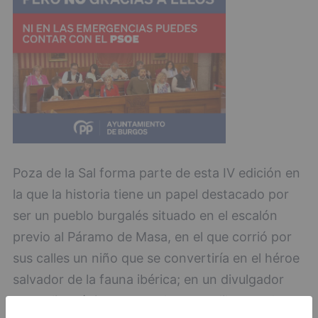
Poza de la Sal forma parte de esta IV edición en
la que la historia tiene un papel destacado por
ser un pueblo burgalés situado en el escalón
previo al Páramo de Masa, en el que corrió por
sus calles un niño que se convertiría en el héroe
salvador de la fauna ibérica; en un divulgador
naturalista único, capaz de encandilar a todo un