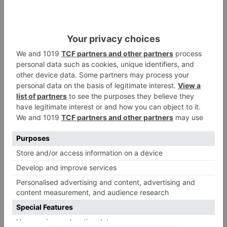
país con su voz, sus historias y sus
producciones audiovisuales sobre naturaleza.
Oír la sintonía de percusión de su programa,
suponía sentar delante de las televisiones a un
país entero, deseoso de escuchar a Félix
Rodríguez de la Fuente.
movimiento
ultreya
sol
entrega
poza
sal
euros
LO + VISTO
Fallece un ciclista en Burgos tras
1
avisar otro conductor que se
había caído de la bicicleta